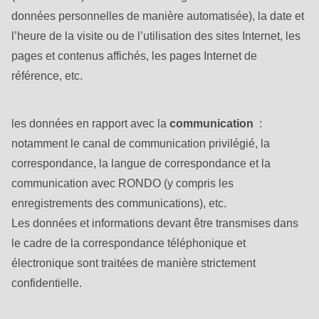
592
données personnelles de manière automatisée), la date et
of
l’heure de la visite ou de l’utilisation des sites Internet, les
modules/custom/rondo_contact/src/ContactService.php
).
pages et contenus affichés, les pages Internet de
référence, etc.
Deprecated
function
:
mb_substr():
les données en rapport avec la
communication
:
Passing
notamment le canal de communication privilégié, la
null
correspondance, la langue de correspondance et la
to
communication avec RONDO (y compris les
parameter
enregistrements des communications), etc.
#1
Les données et informations devant être transmises dans
($string)
le cadre de la correspondance téléphonique et
of
électronique sont traitées de manière strictement
type
confidentielle.
string