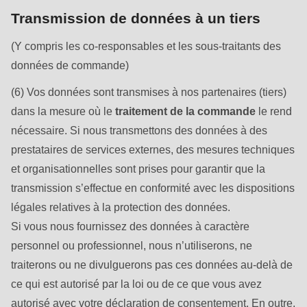
is
Transmission de données à un tiers
deprecated
in
(Y compris les co-responsables et les sous-traitants des
Drupal\rondo_contact\ContactService-
données de commande)
>Drupal\rondo_contact\
(6) Vos données sont transmises à nos partenaires (tiers)
{closure}
dans la mesure où le
traitement de la commande
le rend
()
nécessaire. Si nous transmettons des données à des
(line
prestataires de services externes, des mesures techniques
597
et organisationnelles sont prises pour garantir que la
of
transmission s’effectue en conformité avec les dispositions
modules/custom/rondo_contact/src/ContactService.php
).
légales relatives à la protection des données.
Si vous nous fournissez des données à caractère
Deprecated
personnel ou professionnel, nous n’utiliserons, ne
function
:
traiterons ou ne divulguerons pas ces données au-delà de
mb_substr():
ce qui est autorisé par la loi ou de ce que vous avez
Passing
autorisé avec votre déclaration de consentement. En outre,