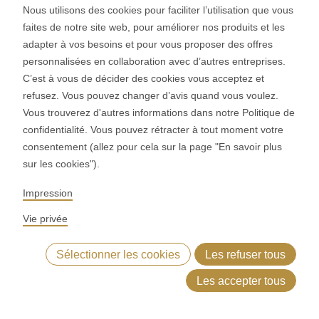
Nous utilisons des cookies pour faciliter l’utilisation que vous
données, le responsable du traitement a conclu un contrat
faites de notre site web, pour améliorer nos produits et les
de traitement des commandes avec Google.
adapter à vos besoins et pour vous proposer des offres
Informations relatives au fournisseur tiers : Google Dublin,
personnalisées en collaboration avec d’autres entreprises.
Google Ireland Ltd., Gordon House, Barrow Street, Dublin
C’est à vous de décider des cookies vous acceptez et
4, Ireland, Fax : +353 (1) 436 1001. Vous trouverez de plus
refusez. Vous pouvez changer d’avis quand vous voulez.
Vous trouverez d'autres informations dans notre Politique de
amples informations sur l’utilisation des données par
confidentialité. Vous pouvez rétracter à tout moment votre
Google, sur les options de réglages et de révocation ainsi
consentement (allez pour cela sur la page "En savoir plus
que sur la protection des données dans les pages Internet
sur les cookies").
de Google suivantes :
Impression
1. Conditions d’utilisation :
http://www.google.com/analytics/terms/fr.html
Vie privée
2. Présentation de la protection des données :
Sélectionner les cookies
Les refuser tous
http://www.google.com/intl/fr/analytics/learn/pri-vacy.html
3. Déclaration de confidentialité :
Les accepter tous
https://policies.google.com/privacy?hl=fr
4. Utilisation des données par Google lors de l’utilisation