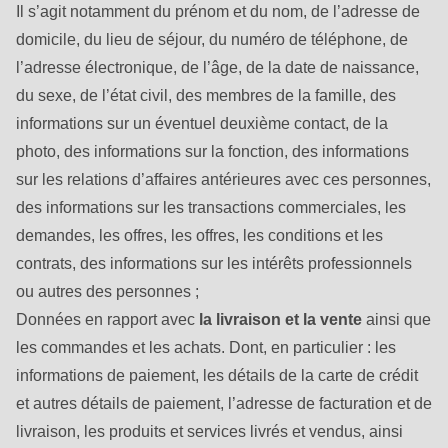
is
Il s’agit notamment du prénom et du nom, de l’adresse de
deprecated
domicile, du lieu de séjour, du numéro de téléphone, de
in
l’adresse électronique, de l’âge, de la date de naissance,
Drupal\rondo_contact\ContactService-
du sexe, de l’état civil, des membres de la famille, des
>Drupal\rondo_contact\
informations sur un éventuel deuxième contact, de la
{closure}
photo, des informations sur la fonction, des informations
()
sur les relations d’affaires antérieures avec ces personnes,
(line
des informations sur les transactions commerciales, les
592
demandes, les offres, les offres, les conditions et les
of
contrats, des informations sur les intérêts professionnels
modules/custom/rondo_contact/src/ContactService.php
).
ou autres des personnes ;
Données en rapport avec
la livraison et la vente
ainsi que
Deprecated
les commandes et les achats. Dont, en particulier : les
function
:
informations de paiement, les détails de la carte de crédit
mb_substr():
et autres détails de paiement, l’adresse de facturation et de
Passing
livraison, les produits et services livrés et vendus, ainsi