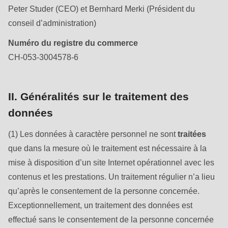
null
Peter Studer (CEO) et Bernhard Merki (Président du
to
conseil d’administration)
parameter
Numéro du registre du commerce
#1
CH-053-3004578-6
($string)
of
type
II. Généralités sur le traitement des
string
données
is
deprecated
(1) Les données à caractère personnel ne sont
traitées
in
que dans la mesure où le traitement est nécessaire à la
Drupal\rondo_contact\ContactService-
mise à disposition d’un site Internet opérationnel avec les
>Drupal\rondo_contact\
contenus et les prestations. Un traitement régulier n’a lieu
{closure}
qu’après le consentement de la personne concernée.
()
Exceptionnellement, un traitement des données est
(line
effectué sans le consentement de la personne concernée