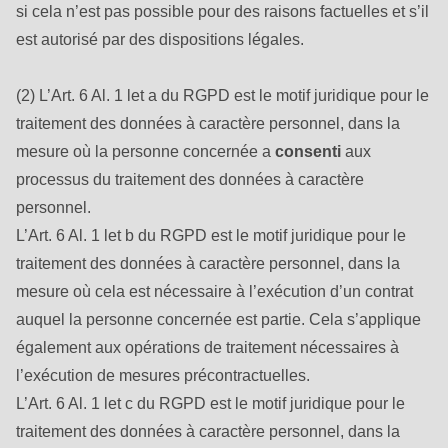
592
si cela n’est pas possible pour des raisons factuelles et s’il
of
est autorisé par des dispositions légales.
modules/custom/rondo_contact/src/ContactService.php
).
(2) L’Art. 6 Al. 1 let a du RGPD est le motif juridique pour le
Deprecated
traitement des données à caractère personnel, dans la
function
:
mesure où la personne concernée a
consenti
aux
mb_substr():
processus du traitement des données à caractère
Passing
personnel.
null
L’Art. 6 Al. 1 let b du RGPD est le motif juridique pour le
to
traitement des données à caractère personnel, dans la
parameter
mesure où cela est nécessaire à l’exécution d’un contrat
#1
auquel la personne concernée est partie. Cela s’applique
($string)
également aux opérations de traitement nécessaires à
of
l’exécution de mesures précontractuelles.
type
L’Art. 6 Al. 1 let c du RGPD est le motif juridique pour le
string
traitement des données à caractère personnel, dans la