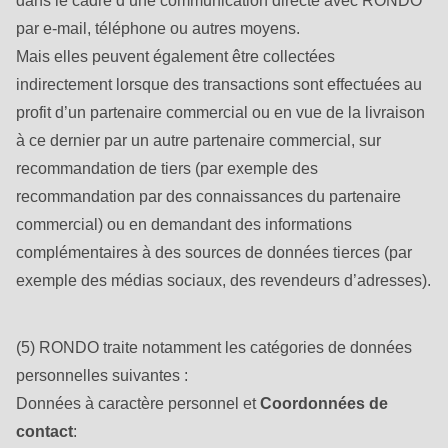
dans le cadre d’une communication directe avec RONDO
597
par e-mail, téléphone ou autres moyens.
of
Mais elles peuvent également être collectées
modules/custom/rondo_contact/src/ContactService.php
).
indirectement lorsque des transactions sont effectuées au
profit d’un partenaire commercial ou en vue de la livraison
Deprecated
à ce dernier par un autre partenaire commercial, sur
function
:
recommandation de tiers (par exemple des
mb_substr():
recommandation par des connaissances du partenaire
Passing
commercial) ou en demandant des informations
null
complémentaires à des sources de données tierces (par
to
exemple des médias sociaux, des revendeurs d’adresses).
parameter
#1
($string)
(5) RONDO traite notamment les catégories de données
of
personnelles suivantes :
type
Données à caractère personnel et
Coordonnées de
string
contact
: