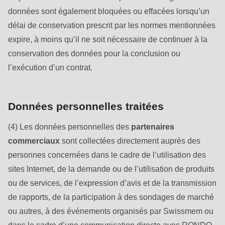
null
données sont également bloquées ou effacées lorsqu’un
to
délai de conservation prescrit par les normes mentionnées
parameter
expire, à moins qu’il ne soit nécessaire de continuer à la
#1
conservation des données pour la conclusion ou
($string)
l’exécution d’un contrat.
of
type
string
Données personnelles traitées
is
(4) Les données personnelles des
partenaires
deprecated
commerciaux
sont collectées directement auprès des
in
personnes concernées dans le cadre de l’utilisation des
Drupal\rondo_contact\ContactService-
sites Internet, de la demande ou de l’utilisation de produits
>Drupal\rondo_contact\
ou de services, de l’expression d’avis et de la transmission
{closure}
de rapports, de la participation à des sondages de marché
()
ou autres, à des événements organisés par Swissmem ou
(line