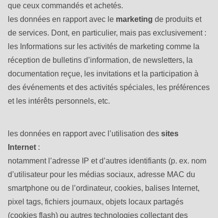
null
que ceux commandés et achetés.
to
les données en rapport avec le
marketing
de produits et
parameter
de services. Dont, en particulier, mais pas exclusivement :
#1
les Informations sur les activités de marketing comme la
($string)
réception de bulletins d’information, de newsletters, la
of
documentation reçue, les invitations et la participation à
type
des événements et des activités spéciales, les préférences
string
et les intérêts personnels, etc.
is
deprecated
les données en rapport avec l’utilisation des
sites
in
Internet
:
Drupal\rondo_contact\ContactService-
notamment l’adresse IP et d’autres identifiants (p. ex. nom
>Drupal\rondo_contact\
d’utilisateur pour les médias sociaux, adresse MAC du
{closure}
smartphone ou de l’ordinateur, cookies, balises Internet,
()
pixel tags, fichiers journaux, objets locaux partagés
(line
(cookies flash) ou autres technologies collectant des