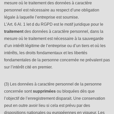
is
mesure où le traitement des données à caractère
deprecated
personnel est nécessaire au respect d’une obligation
in
légale à laquelle l’entreprise est soumise.
Drupal\rondo_contact\ContactService-
L’Art. 6 Al. 1 let d du RGPD est le motif juridique pour le
>Drupal\rondo_contact\
traitement
des données à caractère personnel, dans la
{closure}
mesure où le traitement est nécessaire à la sauvegarde
()
d’un intérêt légitime de l’entreprise ou d’un tiers et où les
(line
intérêts, les droits fondamentaux et les libertés
597
fondamentales de la personne concernée ne prévalent pas
of
sur l’intérêt cité en premier.
modules/custom/rondo_contact/src/ContactService.php
).
(3) Les données à caractère personnel de la personne
Deprecated
concernée sont
supprimées
ou bloquées dès que
function
:
l’objectif de l’enregistrement disparait. Une conservation
mb_substr():
peut en outre avoir lieu si cela est prévu par des
Passing
dispositions nationales ou européennes en vigueur. Les