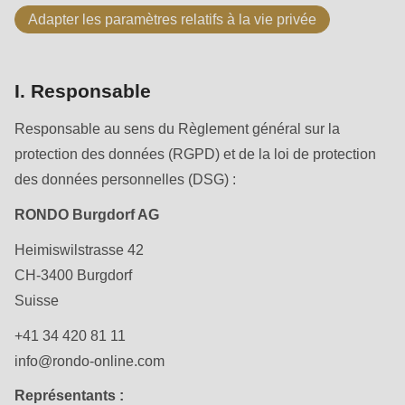
is
Adapter les paramètres relatifs à la vie privée
deprecated
Events
in
Newsletter
Drupal\rondo_contact\ContactService-
I. Responsable
>Drupal\rondo_contact\
Etats-Unis · FR
Responsable au sens du Règlement général sur la
{closure}
protection des données (RGPD) et de la loi de protection
()
des données personnelles (DSG) :
(line
592
RONDO Burgdorf AG
of
Heimiswilstrasse 42
modules/custom/rondo_contact/src/ContactService.php
).
CH-3400 Burgdorf
Suisse
Deprecated
function
:
+41 34 420 81 11
mb_substr():
info@
rondo-online.com
Passing
Représentants :