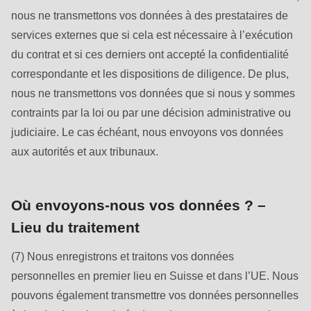
null
nous ne transmettons vos données à des prestataires de
to
services externes que si cela est nécessaire à l’exécution
parameter
du contrat et si ces derniers ont accepté la confidentialité
#1
correspondante et les dispositions de diligence. De plus,
($string)
nous ne transmettons vos données que si nous y sommes
of
contraints par la loi ou par une décision administrative ou
type
judiciaire. Le cas échéant, nous envoyons vos données
string
aux autorités et aux tribunaux.
is
deprecated
in
Où envoyons-nous vos données ? –
Drupal\rondo_contact\ContactService-
Lieu du traitement
>Drupal\rondo_contact\
{closure}
(7) Nous enregistrons et traitons vos données
()
personnelles en premier lieu en Suisse et dans l’UE. Nous
(line
pouvons également transmettre vos données personnelles