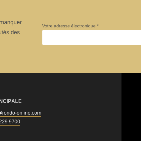
e manquer
Votre adresse électronique
utés des
Entreprise
Prénom
INCIPALE
@
rondo-online.com
Newsletter
229 9700