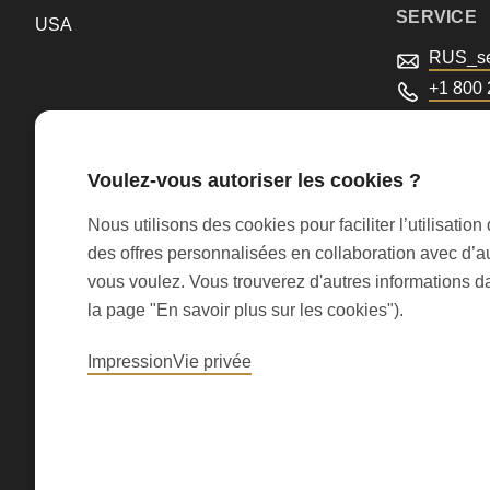
>Drupal\rondo_contact\
SERVICE
USA
{closure}
RUS_se
()
+1 800
le servi
(line
597
Voulez-vous autoriser les cookies ?
of
modules/custom/rondo_contact/src/ContactService
Nous utilisons des cookies pour faciliter l’utilisati
des offres personnalisées en collaboration avec d’a
vous voulez. Vous trouverez d'autres informations da
Deprecated
© 2026 RONDO BURGDORF AG
la page "En savoir plus sur les cookies").
function
:
Impression
Vie privée
mb_substr():
Passing
null
to