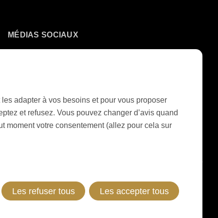
MÉDIAS SOCIAUX
LinkedIn
Youtube
Google Reviews
 et les adapter à vos besoins et pour vous proposer
ceptez et refusez. Vous pouvez changer d’avis quand
tout moment votre consentement (allez pour cela sur
CGV LIVRAISON MACHINES & INSTALLATIONS
CGV RONDOCONNECT
CGV PIÈCES DE RECHANGE
GENERAL TERMS AND CONDITIONS OF PURCHASE
CODE OF CONDUCT
SUPPLIER CODE OF CONDUCT
DÉCLARATION DE CONFIDENTIALITÉ
MENTIONS LÉGALES
WHISTLEBLOWING (IT)
Les refuser tous
Les accepter tous