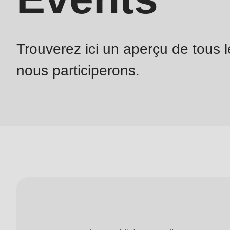
($string)
of
type
Trouverez ici un aperçu de tous
string
nous participerons.
is
deprecated
in
Drupal\rondo_contact\ContactService-
>Drupal\rondo_contact\
{closure}
()
(line
592
of