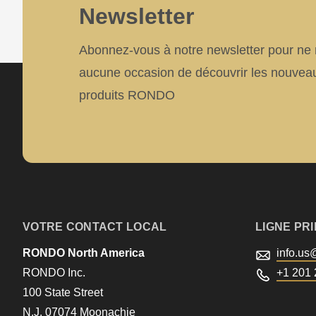
mb_substr():
Newsletter
Passing
Abonnez-vous à notre newsletter pour n
null
aucune occasion de découvrir les nouvea
to
produits RONDO
parameter
#1
($string)
of
type
string
VOTRE CONTACT LOCAL
LIGNE PR
is
RONDO North America
info.us
deprecated
RONDO Inc.
+1 201 
in
100 State Street
Drupal\rondo_contact\ContactService-
N.J. 07074 Moonachie