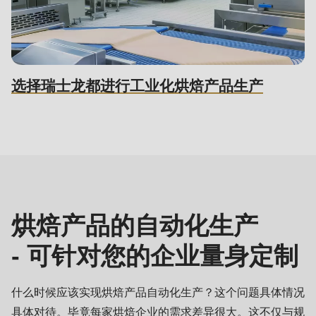
is
deprecated
in
Drupal\rondo_contact\ContactService-
>Drupal\rondo_contact\
选择瑞士龙都进行工业化烘焙产品生产
{closure}
()
自
(line
动
597
化
of
modules/custom/rondo_contact/src/ContactService.php
).
烘焙产品的自动化生产
Deprecated
- 可针对您的企业量身定制
function
:
mb_substr():
什么时候应该实现烘焙产品自动化生产？这个问题具体情况
Passing
具体对待。毕竟每家烘焙企业的需求差异很大。这不仅与规