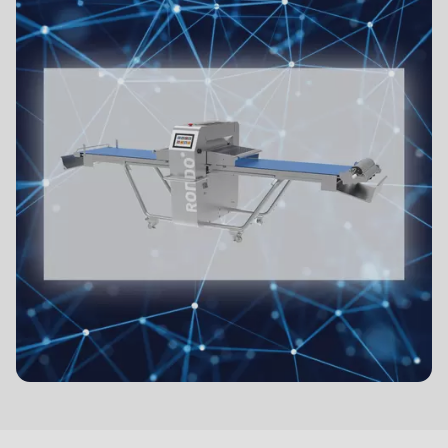
is
deprecated
Events
in
Newsletter
Drupal\rondo_contact\ContactService-
>Drupal\rondo_contact\
United States · CN
{closure}
()
(line
592
of
modules/custom/rondo_contact/src/ContactService.php
).
Deprecated
function
:
生
mb_substr():
产
Passing