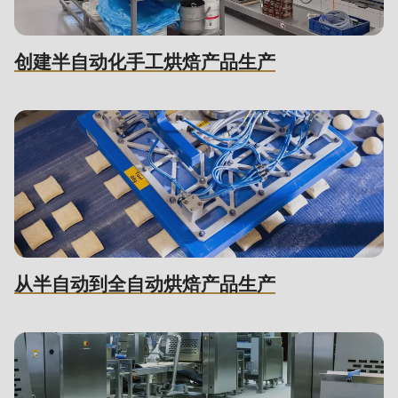
592
of
modules/custom/rondo_contact/src/ContactService.php
).
创建半自动化手工烘焙产品生产
Deprecated
function
:
mb_substr():
Passing
null
to
parameter
#1
从半自动到全自动烘焙产品生产
($string)
of
type
string