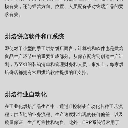
null
模有关，还与经营方向、位置、人员配备或对终端产品的要
to
求有关。
parameter
#1
($string)
烘焙饼店软件和IT系统
of
即使对于小型的手工烘焙饼店而言，计算机和软件也是烘焙
type
食品生产环节中的重要组成部分。从保存配方到创建生产计
string
划，乃至组织装箱清单和管理财务和人员：事实上，每家烘
is
焙饼店都拥有常用烘焙软件提供的IT支持。
deprecated
in
Drupal\rondo_contact\ContactService-
烘焙行业自动化
>Drupal\rondo_contact\
{closure}
在工业化烘焙产品生产中，通过IT控制或自动化各种工艺流
()
程：供应链的业务流程、生产速度和出现的任何偏差，以及
(line
质量保证、生产可靠性和销售。此外，ERP系统通常用于