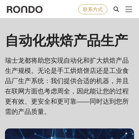
联系方式
Skip
to
Error
烘焙食品
自动化烘焙产品生产
Deprecated
main
message
function
:
content
机器&工业型设备
mb_substr():
瑞士龙都将助您实现自动化和扩大烘焙产品
Passing
生产规模。无论是手工烘焙饼店还是工业食
null
解决方案
to
品厂生产系统：我们提供合适的机器，并且
parameter
服务
在联网方面也考虑周全，因此能让您的过程
#1
更有效、更安全和更可靠——同时达到您所
($string)
公司
需的产品质量。
of
type
string