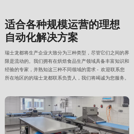
规
null
模
to
parameter
适合各种规模运营的理想
#1
自动化解决方案
($string)
of
type
瑞士龙都将生产企业大致分为三种类型，尽管它们之间的界
string
限是流动的。我们拥有在烘焙食品生产领域具备丰富知识和
is
经验的专家，并熟知这三种不同领域的需求 - 欢迎联系您
deprecated
所在地区的的瑞士龙都联系负责人，我们将竭诚为您服务。
in
Drupal\rondo_contact\ContactService-
>Drupal\rondo_contact\
{closure}
()
(line