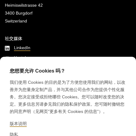
Heimiswilstrasse 42
3400 Burgdorf
Switzerland
社交媒体
LinkedIn
Youtube
Instagram
您想要允许 Cookies 吗？
Google Reviews
我们使用 Cookies 的目的是为了方便您使用我们的网站，以改
善并为您量身定制产品，并与其他公司合作为您提供个性化服
© 2026 RONDO BURGDORF AG
务。您决定接受或拒绝哪些 Cookies。您可以随时改变您的决
定。更多信息另请参见我们的隐私保护政策。您可随时撤销您
的同意声明（见网页"更多有关 Cookies 的信息"）。
般条款和条件 交付机器和设备
般条款和条件 RONDOCONNECT
般条款和条件 瑞士龙都原厂备件
版本说明
GENERAL TERMS AND CONDITIONS OF PURCHASE
CODE OF CONDUCT
SUPPLIER CODE OF CONDUCT
隐私政策
版本说明
隐私