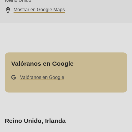
null
Mostrar en Google Maps
to
parameter
#1
($string)
of
type
string
Valóranos en Google
is
deprecated
Valóranos en Google
in
Drupal\rondo_contact\ContactService-
>Drupal\rondo_contact\
{closure}
()
Reino Unido, Irlanda
(line