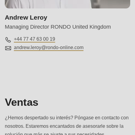
null
to
Andrew Leroy
parameter
Managing Director RONDO United Kingdom
#1
($string)
+44 77 47 63 00 19
of
andrew.leroy@
rondo-online.com
type
string
Ventas
is
deprecated
in
Drupal\rondo_contact\ContactService-
Ventas
>Drupal\rondo_contact\
{closure}
¿Hemos despertado su interés? Póngase en contacto con
()
nosotros. Estaremos encantados de asesorarle sobre la
(line
solución que más se ajuste a sus necesidades.