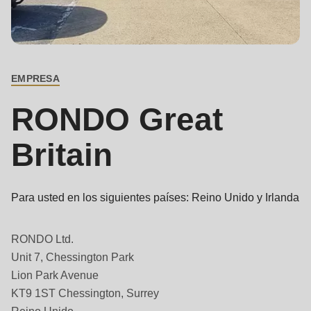
is
deprecated
Contacto
Events
in
principal
Newsletter
Drupal\rondo_contact\ContactService-
EMPRESA
>Drupal\rondo_contact\
Estados Unidos · ES
{closure}
RONDO Great
()
(line
Britain
592
of
modules/custom/rondo_contact/src/ContactService.php
).
Para usted en los siguientes países: Reino Unido y Irlanda
Deprecated
RONDO Ltd.
function
:
Unit 7, Chessington Park
Lion Park Avenue
mb_substr():
KT9 1ST Chessington, Surrey
Passing
Reino Unido