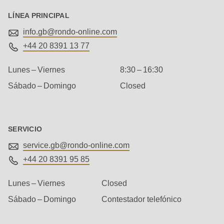
592
of
LÍNEA PRINCIPAL
modules/custom/rondo_contact/src/ContactService.php
).
info.gb@
rondo-online.com
+44 20 8391 13 77
Deprecated
Lunes – Viernes
8:30 – 16:30
function
:
Sábado – Domingo
Closed
mb_substr():
Passing
null
to
SERVICIO
parameter
service.gb@
rondo-online.com
#1
+44 20 8391 95 85
($string)
Lunes – Viernes
Closed
of
type
Sábado – Domingo
Contestador telefónico
string
Dirección