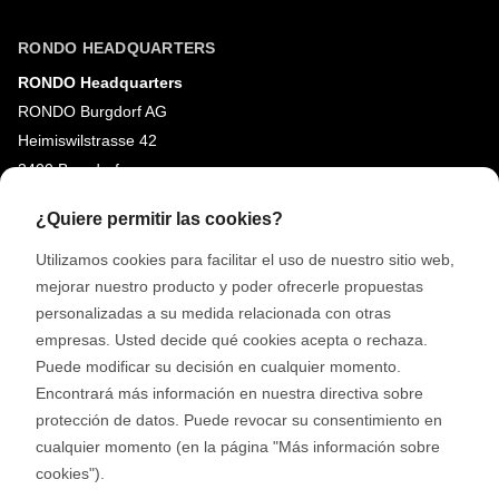
RONDO HEADQUARTERS
RONDO Headquarters
RONDO Burgdorf AG
Heimiswilstrasse 42
3400 Burgdorf
Suiza
¿Quiere permitir las cookies?
Utilizamos cookies para facilitar el uso de nuestro sitio web,
REDES SOCIALES
mejorar nuestro producto y poder ofrecerle propuestas
LinkedIn
personalizadas a su medida relacionada con otras
Youtube
empresas. Usted decide qué cookies acepta o rechaza.
Puede modificar su decisión en cualquier momento.
Google Reviews
Encontrará más información en nuestra directiva sobre
protección de datos. Puede revocar su consentimiento en
© 2026 RONDO BURGDORF AG
cualquier momento (en la página "Más información sobre
cookies").