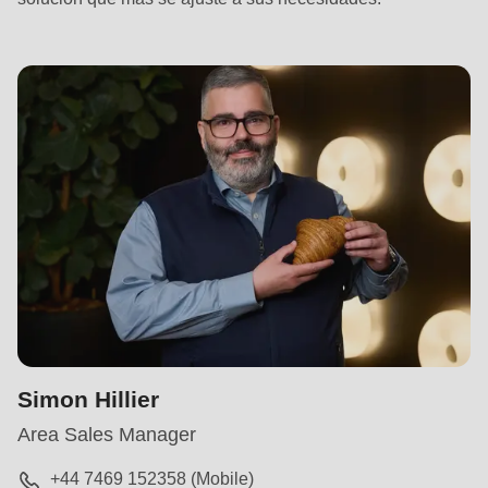
597
of
modules/custom/rondo_contact/src/ContactService.php
).
Simon Hillier
Area Sales Manager
+44 7469 152358
(Mobile)