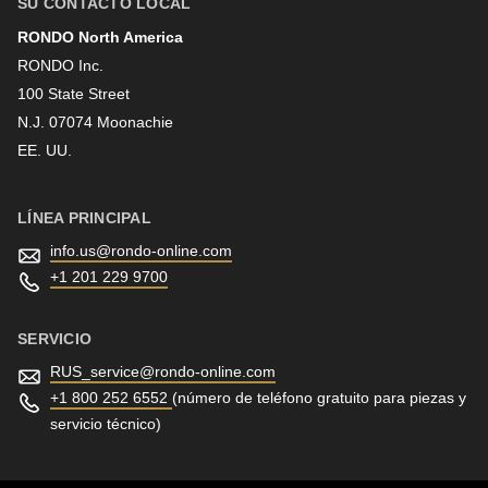
SU CONTACTO LOCAL
RONDO North America
Apellido
RONDO Inc.
100 State Street
N.J. 07074 Moonachie
Boletín informativo
EE. UU.
LÍNEA PRINCIPAL
info.us@
rondo-online.com
+1 201 229 9700
SERVICIO
RUS_service@
rondo-online.com
+1 800 252 6552
(número de teléfono gratuito para piezas y
servicio técnico)