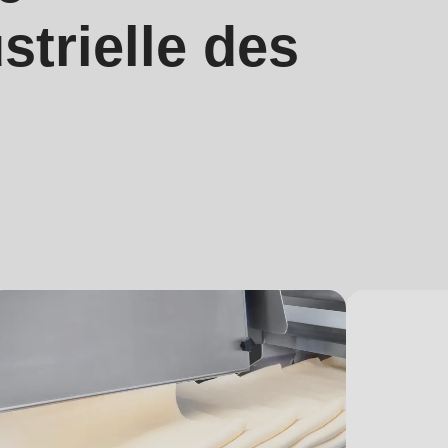
strielle des
.php
).