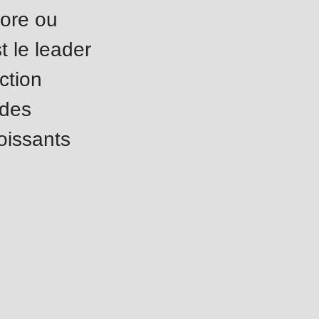
lore ou
t le leader
ction
 des
oissants