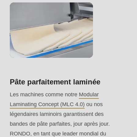
>Drupal\rondo_contact\
{closure}
()
(line
597
of
modules/custom/rondo_contact/src/ContactService
Pâte parfaitement laminée
Deprecated
function
:
Les machines comme notre
Modular
mb_substr():
Laminating Concept (MLC 4.0)
ou nos
Passing
légendaires laminoirs garantissent des
null
bandes de pâte parfaites, jour après jour.
to
RONDO, en tant que leader mondial du