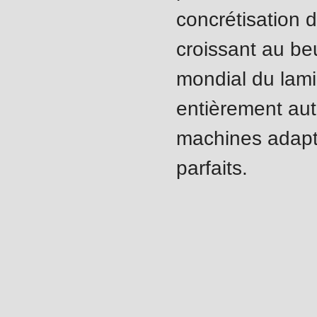
modules/custom/rondo_contact/src/ContactService
concrétisation d
croissant au be
Deprecated
mondial du lami
function
:
mb_substr():
entièrement aut
Passing
machines adapté
null
parfaits.
to
parameter
#1
($string)
of
Caractéristiques
type
string