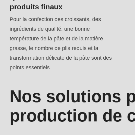
mb_substr():
produits finaux
Passing
Pour la confection des croissants, des
null
ingrédients de qualité, une bonne
to
température de la pâte et de la matière
parameter
grasse, le nombre de plis requis et la
#1
transformation délicate de la pâte sont des
($string)
points essentiels.
of
type
Nos solutions p
string
is
production de 
deprecated
in
Drupal\rondo_contact\ContactService-