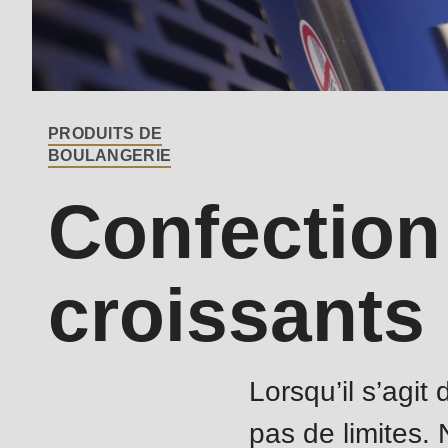
($string)
of
type
string
PRODUITS DE
is
BOULANGERIE
deprecated
Confection
in
Drupal\rondo_contact\ContactService-
>Drupal\rondo_contact\
croissants
{closure}
()
(line
Lorsqu’il s’agit
592
pas de limites.
of