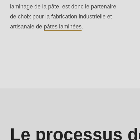
parameter
laminage de la pâte, est donc le partenaire
#1
de choix pour la fabrication industrielle et
($string)
artisanale de
pâtes laminées
.
of
type
string
is
deprecated
in
Drupal\rondo_contact\ContactService-
>Drupal\rondo_contact\
{closure}
()
Le processus d
(line