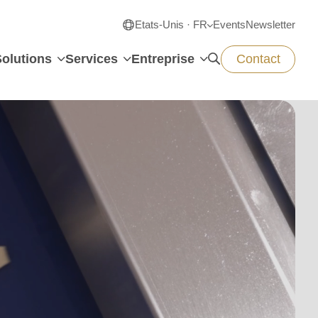
Etats-Unis · FR
Events
Newsletter
Solutions
Services
Entreprise
Contact