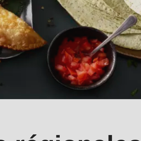
.php
).