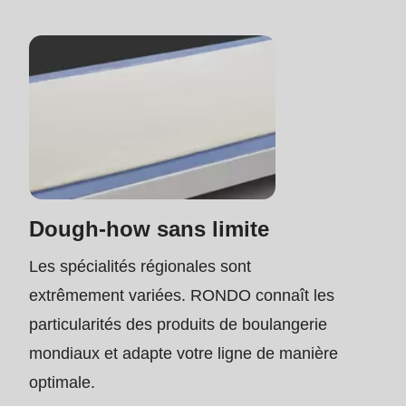
parameter
#1
($string)
of
type
string
is
deprecated
Dough-how sans limite
in
Les spécialités régionales sont
Drupal\rondo_contact\ContactService-
extrêmement variées. RONDO connaît les
>Drupal\rondo_contact\
particularités des produits de boulangerie
{closure}
mondiaux et adapte votre ligne de manière
()
optimale.
(line