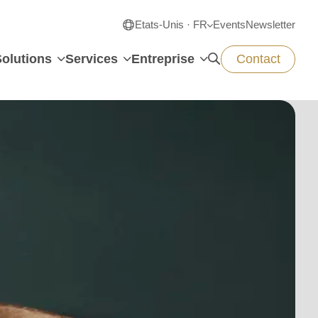
Etats-Unis · FR
Events
Newsletter
Solutions
Services
Entreprise
Contact