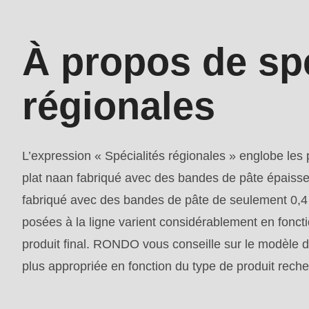
mb_substr():
how
Passing
Services
À propos de spé
null
to
régionales
parameter
#1
($string)
L’expression « Spécialités régionales » englobe les p
of
plat naan fabriqué avec des bandes de pâte épaiss
type
fabriqué avec des bandes de pâte de seulement 0,4
string
posées à la ligne varient considérablement en foncti
is
produit final. RONDO vous conseille sur le modèle de
deprecated
plus appropriée en fonction du type de produit reche
in
Drupal\rondo_contact\ContactService-