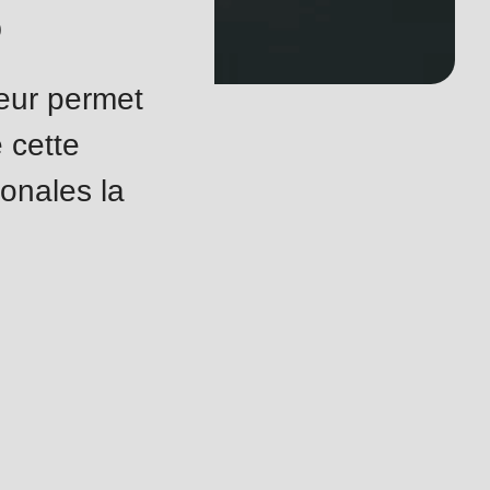
s
leur permet
 cette
ionales la