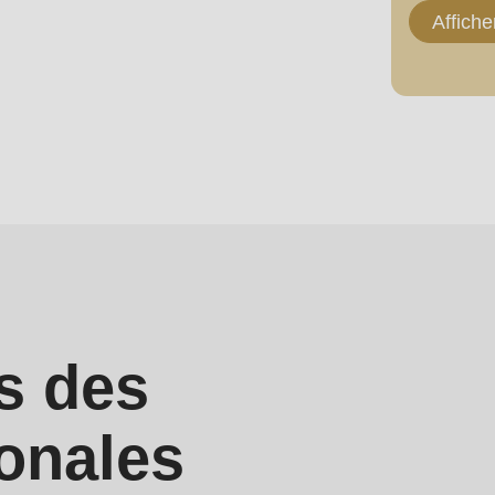
Affiche
.php
).
s des
ionales