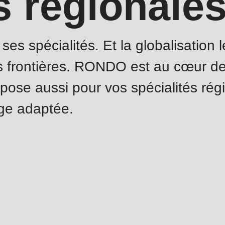
s régionale
es spécialités. Et la globalisation 
s frontières. RONDO est au cœur de
opose aussi pour vos spécialités rég
age adaptée.
.php
).