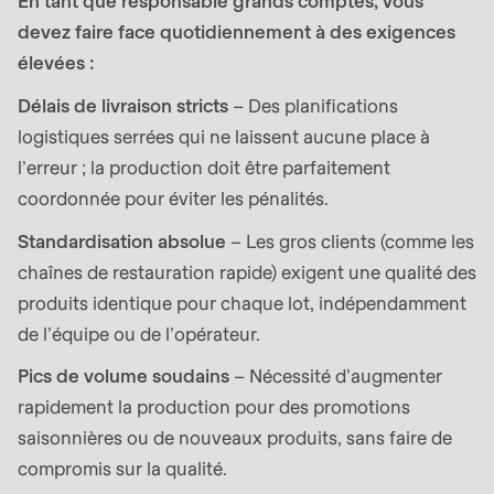
En tant que responsable grands comptes, vous
592
devez faire face quotidiennement à des exigences
of
élevées :
modules/custom/rondo_contact/src/ContactService
Délais de livraison stricts
– Des planifications
Deprecated
logistiques serrées qui ne laissent aucune place à
function
:
l’erreur ; la production doit être parfaitement
mb_substr():
coordonnée pour éviter les pénalités.
Passing
Standardisation absolue
– Les gros clients (comme les
null
chaînes de restauration rapide) exigent une qualité des
to
produits identique pour chaque lot, indépendamment
parameter
de l’équipe ou de l’opérateur.
#1
($string)
Pics de volume soudains
– Nécessité d’augmenter
of
rapidement la production pour des promotions
type
saisonnières ou de nouveaux produits, sans faire de
string
compromis sur la qualité.