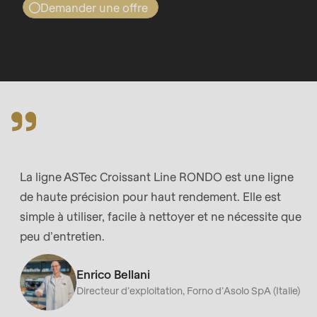
null
Demander une offre
RONDO
to
Demande d’offre
parameter
J’aimerais...
Company
#1
Nom
Rendez-vous pour un conseil
($string)
/
Venir voir RONDO
of
E-
Prénom
type
Mail*
Votre entreprise
Entreprise
string
-
is
Nom
La ligne ASTec Croissant Line RONDO est une ligne
Nom de famille
deprecated
Prénom
-
de haute précision pour haut rendement. Elle est
in
Prénom
simple à utiliser, facile à nettoyer et ne nécessite que
Drupal\rondo_contact\ContactService-
-
peu d’entretien.
E-Mail
>Drupal\rondo_contact\
Nom de famille
Courriel*
{closure}
Enrico Bellani
()
Directeur d’exploitation, Forno d’Asolo SpA (Italie)
(line
Abonnez-vous à notre newsletter pour ne
E-Mail