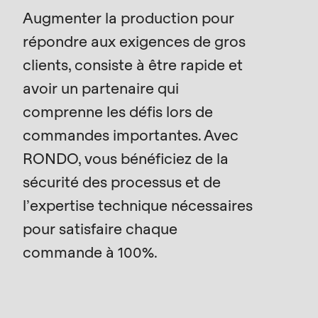
is
Augmenter la production pour
deprecated
répondre aux exigences de gros
Events
in
Newsletter
clients, consiste à être rapide et
Drupal\rondo_contact\ContactService-
>Drupal\rondo_contact\
avoir un partenaire qui
Etats-Unis · FR
{closure}
comprenne les défis lors de
()
commandes importantes. Avec
(line
RONDO, vous bénéficiez de la
592
sécurité des processus et de
of
modules/custom/rondo_contact/src/ContactService
l’expertise technique nécessaires
pour satisfaire chaque
Deprecated
commande à 100%.
function
:
mb_substr():
Passing