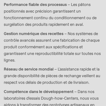
597
Performance fiable des processus
– Les pâtons
of
positionnés avec précision garantissent un
modules/custom/rondo_contact/src/ContactService
fonctionnement continu du conditionnement ou de
surgélation des produits rapidement en aval.
Deprecated
Gestion numérique des recettes
– Nos systèmes de
function
:
contrôle avancés assurent une fabrication de chaque
mb_substr():
produit conformément aux spécifications et
Passing
garantissent une reproductibilité totale sur toutes nos
null
lignes.
to
parameter
Réseau de service mondial
– L'assistance rapide et la
#1
grande disponibilité de pièces de rechange veillent au
($string)
respect vos délais de production et de livraison.
of
Compétence dans le développement
– Dans nos
type
laboratoires d'essais Dough-how-Centers, nous vous
string
aidons à transformer des prototypes artisanaux en