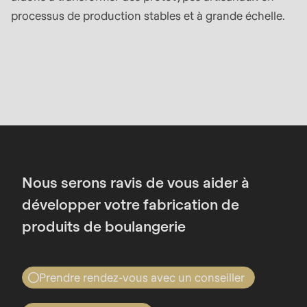
is
processus de production stables et à grande échelle.
deprecated
in
Drupal\rondo_contact\ContactService-
>Drupal\rondo_contact\
{closure}
()
(line
592
of
Nous serons ravis de vous aider à
modules/custom/rondo_contact/src/ContactService
développer votre fabrication de
produits de boulangerie
Deprecated
function
:
mb_substr():
Prendre rendez-vous avec un conseiller
Passing
Profitez aussi de notre Dough-how