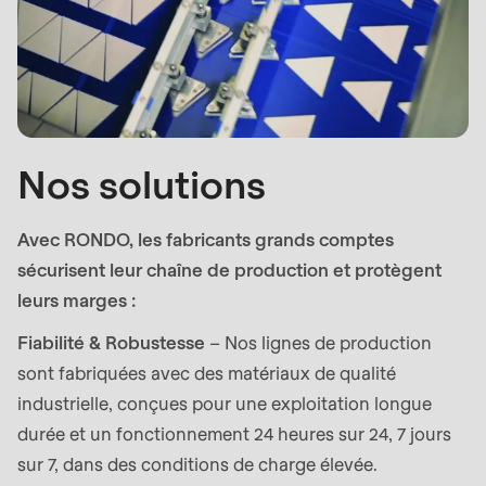
null
to
parameter
#1
($string)
of
Nos solutions
type
string
Avec RONDO, les fabricants grands comptes
is
sécurisent leur chaîne de production et protègent
deprecated
leurs marges :
in
Drupal\rondo_contact\ContactService-
Fiabilité & Robustesse
– Nos lignes de production
>Drupal\rondo_contact\
sont fabriquées avec des matériaux de qualité
{closure}
industrielle, conçues pour une exploitation longue
()
durée et un fonctionnement 24 heures sur 24, 7 jours
(line
sur 7, dans des conditions de charge élevée.