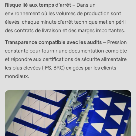
is
Risque lié aux temps d’arrêt
– Dans un
deprecated
environnement où les volumes de production sont
in
élevés, chaque minute d’arrêt technique met en péril
Drupal\rondo_contact\ContactService-
des contrats de livraison et des marges importantes.
>Drupal\rondo_contact\
Transparence compatible avec les audits
– Pression
{closure}
constante pour fournir une documentation complète
()
et répondre aux certifications de sécurité alimentaire
(line
les plus élevées (IFS, BRC) exigées par les clients
597
mondiaux.
of
modules/custom/rondo_contact/src/ContactService
Deprecated
function
:
mb_substr():
Passing