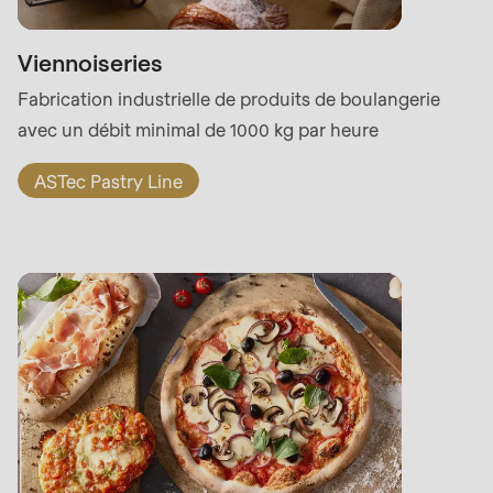
null
to
Viennoiseries
parameter
#1
Fabrication industrielle de produits de boulangerie
($string)
avec un débit minimal de 1000 kg par heure
of
ASTec Pastry Line
type
string
is
deprecated
in
Drupal\rondo_contact\ContactService-
>Drupal\rondo_contact\
{closure}
()
(line