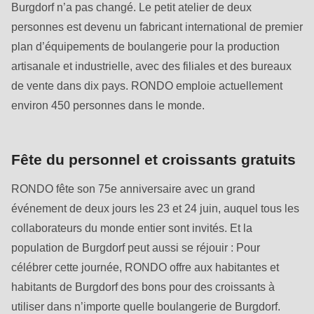
592
Burgdorf n’a pas changé. Le petit atelier de deux
of
personnes est devenu un fabricant international de premier
modules/custom/rondo_contact/src/ContactService.php
).
plan d’équipements de boulangerie pour la production
artisanale et industrielle, avec des filiales et des bureaux
Deprecated
de vente dans dix pays. RONDO emploie actuellement
function
:
environ 450 personnes dans le monde.
mb_substr():
Passing
Fête du personnel et croissants gratuits
null
to
RONDO fête son 75e anniversaire avec un grand
parameter
événement de deux jours les 23 et 24 juin, auquel tous les
#1
collaborateurs du monde entier sont invités. Et la
($string)
population de Burgdorf peut aussi se réjouir : Pour
of
célébrer cette journée, RONDO offre aux habitantes et
type
habitants de Burgdorf des bons pour des croissants à
string
utiliser dans n’importe quelle boulangerie de Burgdorf.