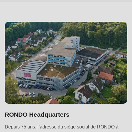
null
to
parameter
#1
($string)
of
type
string
is
deprecated
in
Drupal\rondo_contact\ContactService-
>Drupal\rondo_contact\
{closure}
RONDO Headquarters
()
(line
Depuis 75 ans, l’adresse du siège social de RONDO à