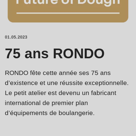
is
deprecated
Events
in
Newsletter
Drupal\rondo_contact\ContactService-
>Drupal\rondo_contact\
01.05.2023
Etats-Unis · FR
{closure}
75 ans RONDO
()
(line
592
RONDO fête cette année ses 75 ans
of
d’existence et une réussite exceptionnelle.
modules/custom/rondo_contact/src/ContactService.php
).
Le petit atelier est devenu un fabricant
international de premier plan
Deprecated
function
:
d’équipements de boulangerie.
mb_substr():
Passing