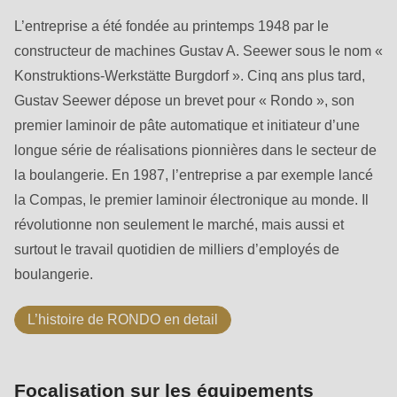
null
L’entreprise a été fondée au printemps 1948 par le
to
constructeur de machines Gustav A. Seewer sous le nom «
parameter
Konstruktions-Werkstätte Burgdorf ». Cinq ans plus tard,
#1
Gustav Seewer dépose un brevet pour « Rondo », son
($string)
premier laminoir de pâte automatique et initiateur d’une
of
longue série de réalisations pionnières dans le secteur de
type
la boulangerie. En 1987, l’entreprise a par exemple lancé
string
la Compas, le premier laminoir électronique au monde. Il
is
révolutionne non seulement le marché, mais aussi et
deprecated
surtout le travail quotidien de milliers d’employés de
in
boulangerie.
Drupal\rondo_contact\ContactService-
>Drupal\rondo_contact\
L’histoire de RONDO en detail
{closure}
()
(line
Focalisation sur les équipements