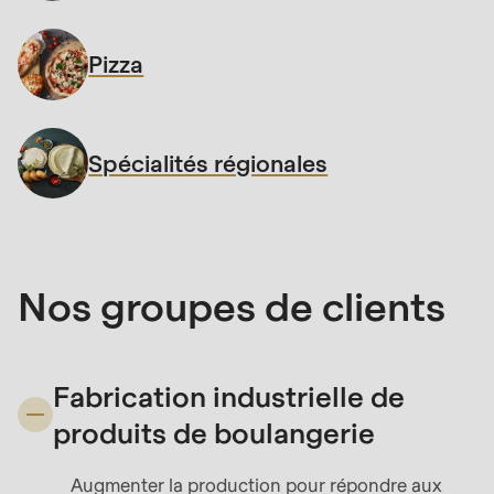
592
of
Pizza
modules/custom/rondo_contact/src/ContactService
Deprecated
function
:
Spécialités régionales
mb_substr():
Passing
null
to
Nos groupes de clients
parameter
#1
($string)
Fabrication industrielle de
of
produits de boulangerie
type
string
Augmenter la production pour répondre aux