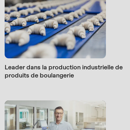
null
to
parameter
#1
($string)
of
type
string
is
Leader dans la production industrielle de
deprecated
produits de boulangerie
in
Drupal\rondo_contact\ContactService-
>Drupal\rondo_contact\
{closure}
()
(line