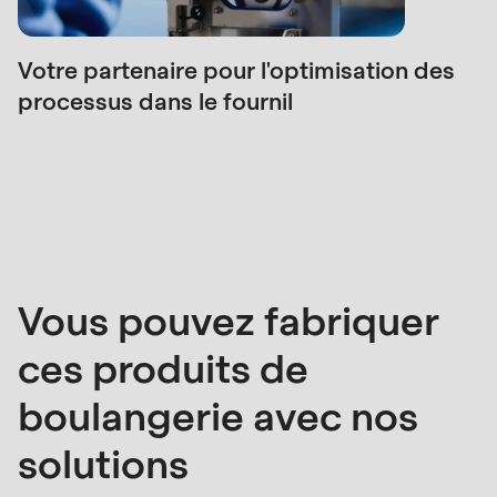
is
deprecated
in
Votre partenaire pour l'optimisation des
Drupal\rondo_contact\ContactService-
processus dans le fournil
>Drupal\rondo_contact\
{closure}
()
(line
592
of
Vous pouvez fabriquer
modules/custom/rondo_contact/src/ContactService
ces produits de
Deprecated
boulangerie avec nos
function
:
mb_substr():
solutions
Passing