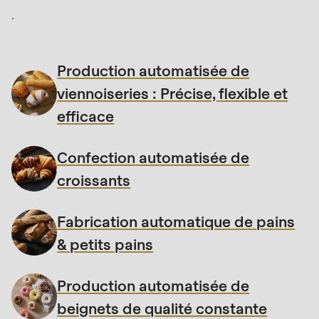
null
.
to
parameter
#1
Production automatisée de
($string)
viennoiseries : Précise, flexible et
of
efficace
type
string
Confection automatisée de
is
croissants
deprecated
in
Fabrication automatique de pains
Drupal\rondo_contact\ContactService-
>Drupal\rondo_contact\
& petits pains
{closure}
()
Production automatisée de
(line
beignets de qualité constante