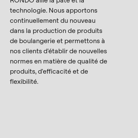
is
technologie. Nous apportons
deprecated
Events
in
continuellement du nouveau
Newsletter
Drupal\rondo_contact\ContactService-
dans la production de produits
>Drupal\rondo_contact\
de boulangerie et permettons à
Etats-Unis · FR
{closure}
nos clients d'établir de nouvelles
()
normes en matière de qualité de
(line
produits, d'efficacité et de
592
of
flexibilité.
modules/custom/rondo_contact/src/ContactService
Deprecated
function
:
mb_substr():
Passing