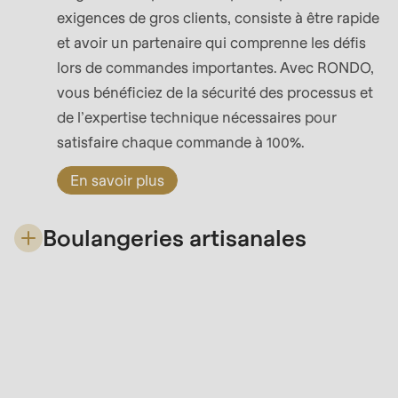
is
exigences de gros clients, consiste à être rapide
deprecated
et avoir un partenaire qui comprenne les défis
in
lors de commandes importantes. Avec RONDO,
Drupal\rondo_contact\ContactService-
vous bénéficiez de la sécurité des processus et
>Drupal\rondo_contact\
de l’expertise technique nécessaires pour
{closure}
satisfaire chaque commande à 100%.
()
(line
En savoir plus
597
of
Boulangeries artisanales
modules/custom/rondo_contact/src/ContactService
Avec RONDO, trouvez l’équipement de
Deprecated
boulangerie qui vous convient, pour des
function
:
processus efficaces, des petites séries flexibles
mb_substr():
et une qualité artisanale inspirante.
Passing