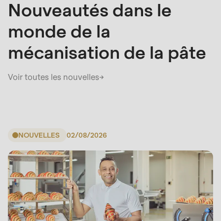
null
Nouveautés dans le
to
monde de la
parameter
#1
mécanisation de la pâte
($string)
of
Voir toutes les nouvelles
→
type
string
is
deprecated
NOUVELLES
02/08/2026
in
Drupal\rondo_contact\ContactService-
>Drupal\rondo_contact\
{closure}
()
(line