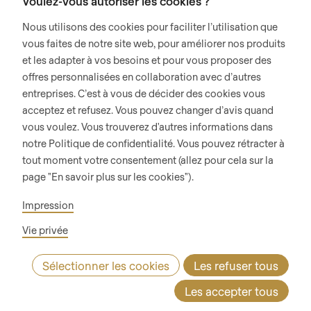
Voulez-vous autoriser les cookies ?
MÉDIAS SOCIAUX
Nous utilisons des cookies pour faciliter l’utilisation que
LinkedIn
vous faites de notre site web, pour améliorer nos produits
et les adapter à vos besoins et pour vous proposer des
Youtube
offres personnalisées en collaboration avec d’autres
Instagram
entreprises. C’est à vous de décider des cookies vous
acceptez et refusez. Vous pouvez changer d’avis quand
Google Reviews
vous voulez. Vous trouverez d'autres informations dans
notre Politique de confidentialité. Vous pouvez rétracter à
© 2026 RONDO BURGDORF AG
tout moment votre consentement (allez pour cela sur la
page "En savoir plus sur les cookies").
CGV LIVRAISON MACHINES & INSTALLATIONS
CGV RONDOCONNECT
Impression
CGV PIÈCES DE RECHANGE
GENERAL TERMS AND CONDITIONS OF PURCHASE
Vie privée
CODE OF CONDUCT
SUPPLIER CODE OF CONDUCT
DÉCLARATION DE CONFIDENTIALITÉ
MENTIONS LÉGALES
Sélectionner les cookies
Les refuser tous
WHISTLEBLOWING (IT)
Les accepter tous