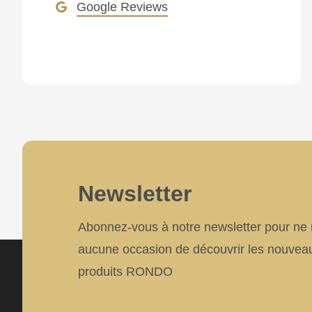
Google Reviews
mb_substr():
Passing
null
to
parameter
#1
($string)
of
Newsletter
type
string
Abonnez-vous à notre newsletter pour n
is
aucune occasion de découvrir les nouvea
deprecated
produits RONDO
in
Drupal\rondo_contact\ContactService-