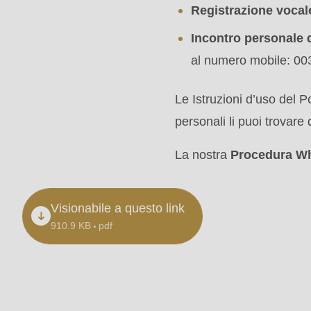
modules/custom/rondo_contact/src/ContactService
Registrazione voca
Incontro personale 
Deprecated
al numero mobile: 003
function
:
mb_substr():
Le Istruzioni d’uso del P
Passing
personali li puoi trovare
null
La nostra
Procedura Wh
to
parameter
Visionabile a questo link
#1
910.9 KB
pdf
($string)
of
type
string