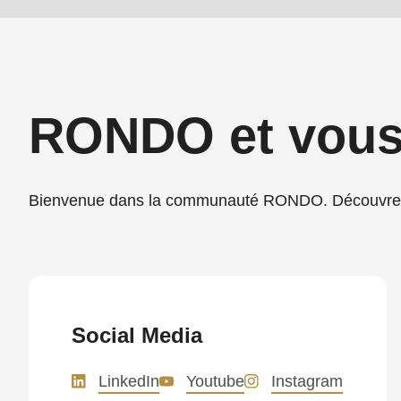
is
deprecated
in
Drupal\rondo_contact\ContactService-
RONDO et vou
>Drupal\rondo_contact\
{closure}
()
Bienvenue dans la communauté RONDO. Découvrez 
(line
592
of
modules/custom/rondo_contact/src/ContactService
Social Media
Deprecated
LinkedIn
Youtube
Instagram
function
: