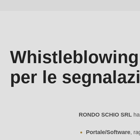
($string)
of
type
string
is
Whistleblowing 
deprecated
in
per le segnalaz
Drupal\rondo_contact\ContactService-
>Drupal\rondo_contact\
{closure}
()
(line
RONDO SCHIO SRL
ha 
592
Portale/Software
, ra
of