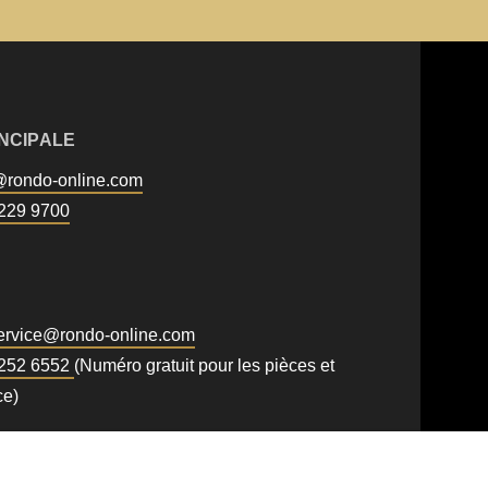
Prénom
INCIPALE
@
rondo-online.com
Newsletter
229 9700
.php
).
rvice@
rondo-online.com
 252 6552
(Numéro gratuit pour les pièces et
ce)