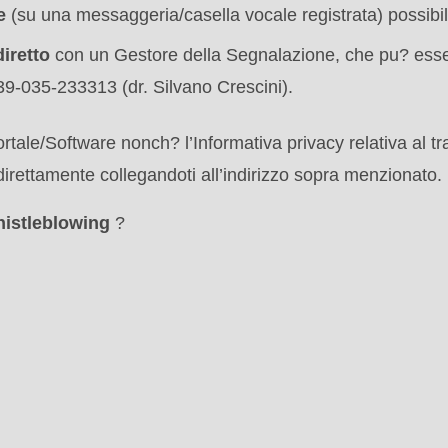
.php
le
(su una messaggeria/casella vocale registrata) possibi
).
diretto
con un Gestore della Segnalazione, che pu? esse
9-035-233313 (dr. Silvano Crescini).
ortale/Software nonch? l’Informativa privacy relativa al tr
 direttamente collegandoti all’indirizzo sopra menzionato.
istleblowing
?