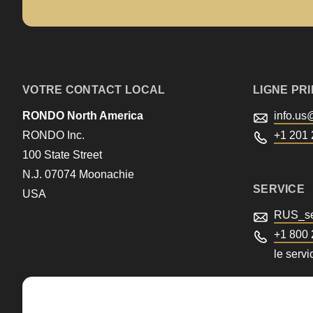
>Drupal\rondo_contact\
{closure}
()
(line
VOTRE CONTACT LOCAL
LIGNE PR
597
RONDO North America
info.us
of
RONDO Inc.
+1 201 
modules/custom/rondo_contact/src/ContactService
100 State Street
N.J. 07074 Moonachie
Deprecated
SERVICE
USA
function
:
RUS_se
mb_substr():
+1 800
le servi
Passing
null
to