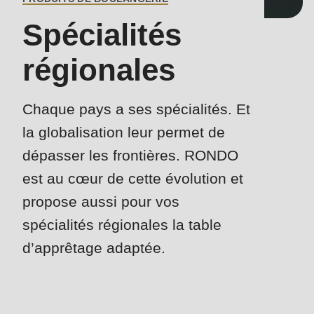
is
deprecated
Spécialités
Events
in
régionales
Newsletter
Drupal\rondo_contact\ContactService-
>Drupal\rondo_contact\
Etats-Unis · FR
{closure}
Chaque pays a ses spécialités. Et
()
la globalisation leur permet de
(line
dépasser les frontières. RONDO
592
est au cœur de cette évolution et
of
modules/custom/rondo_contact/src/ContactService.php
).
propose aussi pour vos
spécialités régionales la table
Deprecated
d’apprêtage adaptée.
function
:
mb_substr():
Contact
Passing
-