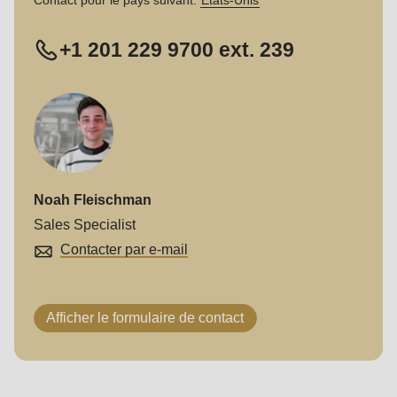
597
of
+1 201 229 9700 ext. 239
modules/custom/rondo_contact/src/ContactService.php
).
Noah Fleischman
Sales Specialist
Contacter par e-mail
Afficher le formulaire de contact