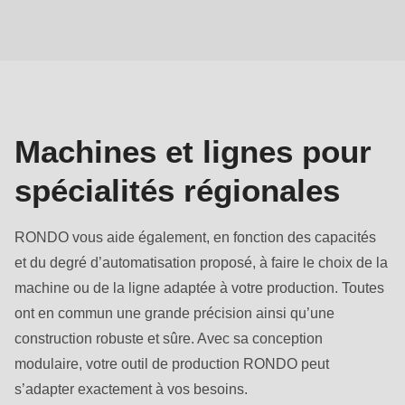
null
Machines
to
et
parameter
lignes
#1
($string)
of
Machines et lignes pour
type
spécialités régionales
string
is
deprecated
RONDO vous aide également, en fonction des capacités
in
et du degré d’automatisation proposé, à faire le choix de la
Drupal\rondo_contact\ContactService-
machine ou de la ligne adaptée à votre production. Toutes
>Drupal\rondo_contact\
ont en commun une grande précision ainsi qu’une
{closure}
construction robuste et sûre. Avec sa conception
()
modulaire, votre outil de production RONDO peut
(line
s’adapter exactement à vos besoins.