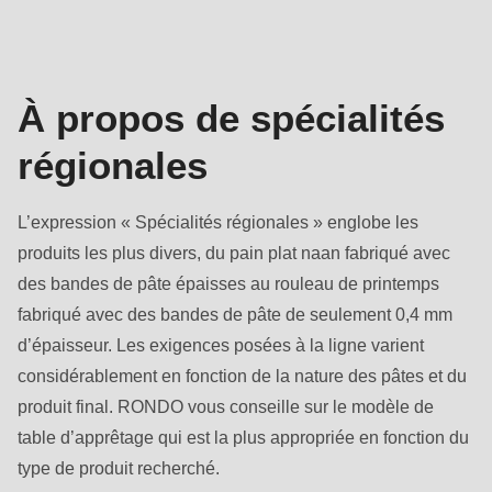
null
Dough-
to
how
parameter
Services
#1
À propos de spécialités
($string)
régionales
of
type
string
L’expression « Spécialités régionales » englobe les
is
produits les plus divers, du pain plat naan fabriqué avec
deprecated
des bandes de pâte épaisses au rouleau de printemps
in
fabriqué avec des bandes de pâte de seulement 0,4 mm
Drupal\rondo_contact\ContactService-
d’épaisseur. Les exigences posées à la ligne varient
>Drupal\rondo_contact\
considérablement en fonction de la nature des pâtes et du
{closure}
produit final. RONDO vous conseille sur le modèle de
()
table d’apprêtage qui est la plus appropriée en fonction du
(line
type de produit recherché.