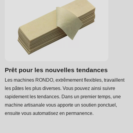
597
of
modules/custom/rondo_contact/src/ContactService.php
).
Deprecated
function
:
mb_substr():
Passing
null
Prêt pour les nouvelles tendances
to
Les machines RONDO, extrêmement flexibles, travaillent
parameter
les pâtes les plus diverses. Vous pouvez ainsi suivre
#1
rapidement les tendances. Dans un premier temps, une
($string)
machine artisanale vous apporte un soutien ponctuel,
of
ensuite vous automatisez en permanence.
type
string