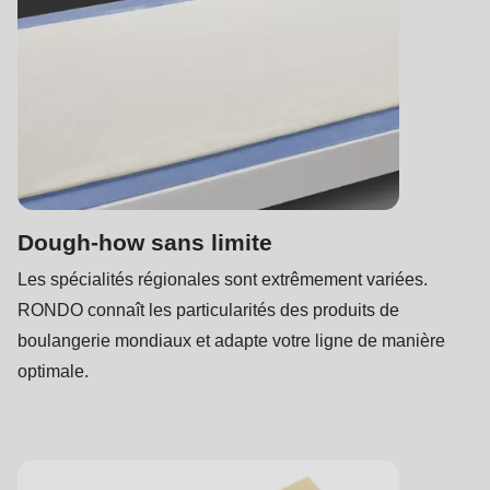
null
to
parameter
#1
($string)
of
type
string
Dough-how sans limite
is
Les spécialités régionales sont extrêmement variées.
deprecated
RONDO connaît les particularités des produits de
in
boulangerie mondiaux et adapte votre ligne de manière
Drupal\rondo_contact\ContactService-
optimale.
>Drupal\rondo_contact\
{closure}
()
(line