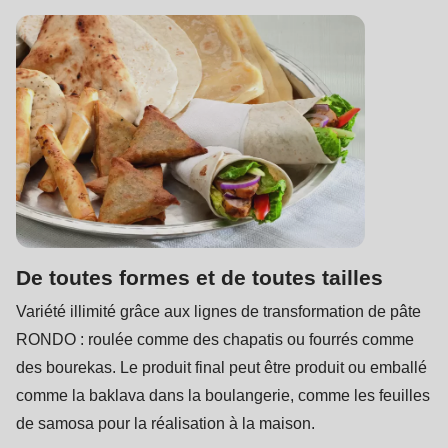
is
deprecated
in
Drupal\rondo_contact\ContactService-
>Drupal\rondo_contact\
{closure}
()
(line
592
of
De toutes formes et de toutes tailles
modules/custom/rondo_contact/src/ContactService.php
).
Variété illimité grâce aux lignes de transformation de pâte
RONDO : roulée comme des chapatis ou fourrés comme
Deprecated
des bourekas. Le produit final peut être produit ou emballé
function
:
comme la baklava dans la boulangerie, comme les feuilles
mb_substr():
de samosa pour la réalisation à la maison.
Passing