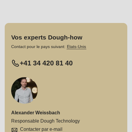
592
of
modules/custom/rondo_contact/src/ContactService.php
).
Deprecated
Vos experts Dough-how
function
:
Contact pour le pays suivant:
Etats-Unis
mb_substr():
Passing
+41 34 420 81 40
null
to
parameter
#1
($string)
of
Alexander Weissbach
type
Responsable Dough Technology
string
Contacter par e-mail