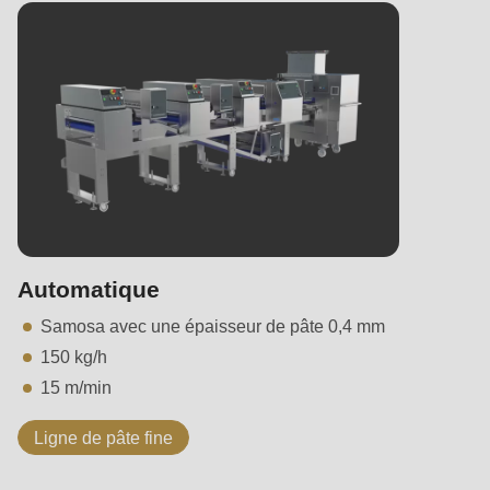
is
deprecated
in
Drupal\rondo_contact\ContactService-
>Drupal\rondo_contact\
{closure}
()
(line
597
of
Automatique
modules/custom/rondo_contact/src/ContactService.php
).
Samosa avec une épaisseur de pâte 0,4 mm
150 kg/h
Deprecated
15 m/min
function
:
mb_substr():
Ligne de pâte fine
Passing