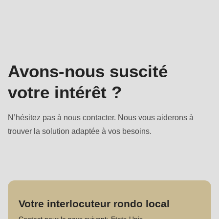
null
Contact
to
-
parameter
Ventes
#1
($string)
Avons-nous suscité
of
type
votre intérêt ?
string
is
N’hésitez pas à nous contacter. Nous vous aiderons à
deprecated
trouver la solution adaptée à vos besoins.
in
Drupal\rondo_contact\ContactService-
>Drupal\rondo_contact\
{closure}
()
Votre interlocuteur rondo local
(line
Contact pour le pays suivant:
Etats-Unis