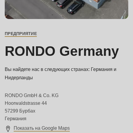
is
deprecated
основной
Events
in
контакт
Newsletter
Drupal\rondo_contact\ContactService-
ПРЕДПРИЯТИЕ
>Drupal\rondo_contact\
United States · RU
{closure}
RONDO Germany
()
(line
592
Вы найдете нас в следующих странах: Германия и
of
Нидерланды
modules/custom/rondo_contact/src/ContactService.php
).
RONDO GmbH & Co. KG
Deprecated
Hoorwaldstrasse 44
function
:
57299 Бурбах
mb_substr():
Германия
Passing
Показать на Google Maps