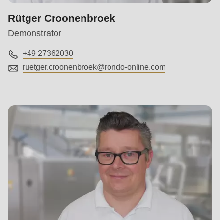
Rütger Croonenbroek
Demonstrator
+49 27362030
ruetger.croonenbroek@
rondo-online.com