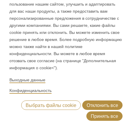
Torsten Täubel
пользование нашим сайтом, улучшить и адаптировать
для вас наши продукты, а также предоставить вам
Service Technician
персонализированные предложения в сотрудничестве с
другими компаниями. Вы сами решаете, какие файлы
+49 2736 2030
cookie принять или отклонить. Вы можете изменить свое
torsten.taeubel@
rondo-online.com
решение в любое время. Более подробную информацию
можно также найти в нашей политике
конфиденциальности. Вы можете в любое время
отозвать свое согласие (на странице "Дополнительная
информация о cookie<").
Выходные данные
Конфиденциальность
Выбрать файлы cookie
Отклонить все
Принять все
RONDO Germany
основной контакт
Management