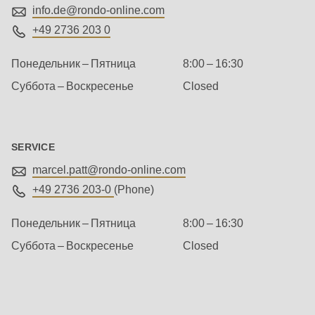
592
info.de@
rondo-online.com
of
+49 2736 203 0
modules/custom/rondo_contact/src/ContactService.php
).
Понедельник – Пятница
8:00 – 16:30
Deprecated
Суббота – Воскресенье
Closed
function
:
mb_substr():
Passing
SERVICE
null
marcel.patt@
rondo-online.com
to
+49 2736 203-0
(Phone)
parameter
#1
Понедельник – Пятница
8:00 – 16:30
($string)
Суббота – Воскресенье
Closed
of
Management
type
string