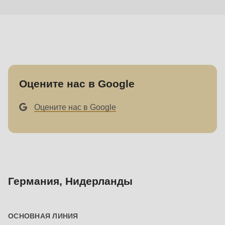
null
to
parameter
#1
($string)
of
Оцените нас в Google
type
string
Оцените нас в Google
is
deprecated
in
Drupal\rondo_contact\ContactService-
>Drupal\rondo_contact\
Германия, Нидерланды
{closure}
()
(line
ОСНОВНАЯ ЛИНИЯ