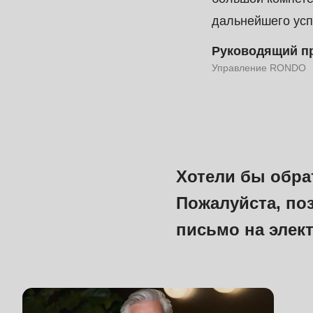
function
:
дальнейшего усп
mb_substr():
Passing
Руководящий п
Управление RONDO
null
to
parameter
#1
($string)
Хотели бы обра
of
Пожалуйста, поз
type
string
письмо на эле
is
deprecated
in