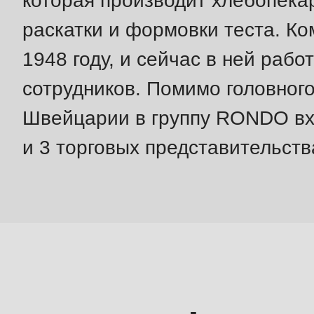
которая производит хлебопека
#1
($string)
раскатки и формовки теста. К
of
1948 году, и сейчас в ней рабо
type
сотрудников. Помимо головного
string
Швейцарии в группу RONDO вх
is
deprecated
и 3 торговых представительств
in
Drupal\rondo_contact\ContactService-
>Drupal\rondo_contact\
Философия
{closure}
торговой
()
марки
(line
592