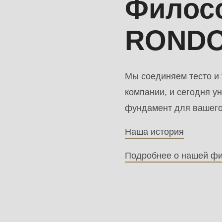
Филосо
of
modules/custom/rondo_contact/src/ContactService
ROND
Deprecated
function
:
Мы соединяем тесто и
mb_substr():
компании, и сегодня 
Passing
фундамент для вашего
null
to
Наша история
parameter
Подробнее о нашей ф
#1
($string)
of
type