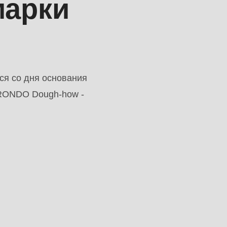
марки
я со дня основания
 RONDO Dough-how -