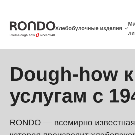
Skip
to
Мa
main
Хлебобулочные изделия
ли
content
Error
Dough-how 
Deprecated
message
function
:
услугам с 19
mb_substr():
Passing
null
to
RONDO — всемирно известная 
parameter