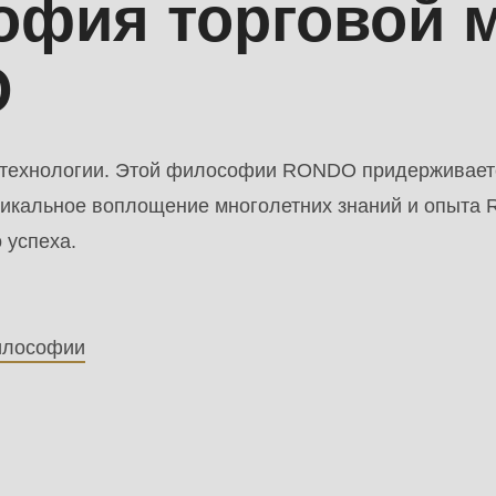
фия торговой 
.php
).
O
 технологии. Этой философии RONDO придерживаетс
уникальное воплощение многолетних знаний и опыта
 успеха.
илософии