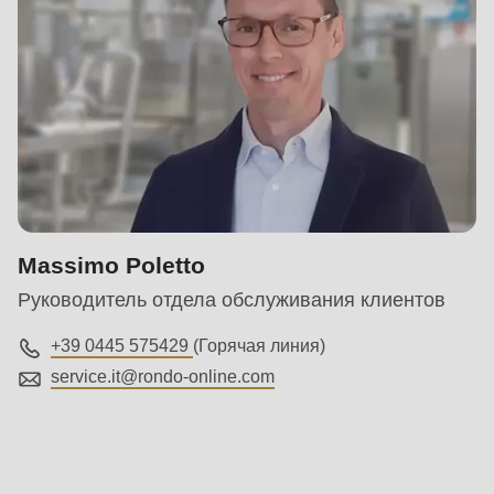
Massimo Poletto
Руководитель отдела обслуживания клиентов
+39 0445 575429
(Горячая линия)
service.it@
rondo-online.com
Контактная
информация
RONDO