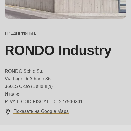
is
deprecated
основной
Events
in
контакт
Newsletter
Drupal\rondo_contact\ContactService-
ПРЕДПРИЯТИЕ
>Drupal\rondo_contact\
United States · RU
{closure}
RONDO Industry
()
(line
592
RONDO Schio S.r.l.
of
Via Lago di Albano 86
modules/custom/rondo_contact/src/ContactService.php
).
36015 Скио (Виченца)
Италия
Deprecated
P.IVA E COD.FISCALE 01277940241
function
:
Показать на Google Maps
mb_substr():
Passing