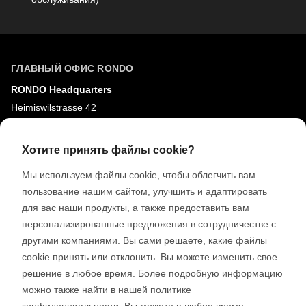
ГЛАВНЫЙ ОФИС RONDO
RONDO Headquarters
Heimiswilstrasse 42
3400 Бургдорф
Швейцария
Хотите принять файлы cookie?
Мы используем файлы cookie, чтобы облегчить вам
СОЦИАЛЬНЫЕ СЕТИ
пользование нашим сайтом, улучшить и адаптировать
LinkedIn
для вас наши продукты, а также предоставить вам
персонализированные предложения в сотрудничестве с
Youtube
другими компаниями. Вы сами решаете, какие файлы
Google Reviews
cookie принять или отклонить. Вы можете изменить свое
решение в любое время. Более подробную информацию
можно также найти в нашей политике
© 2026 RONDO BURGDORF AG