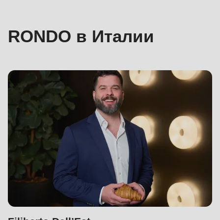
в
Италии
RONDO в Италии