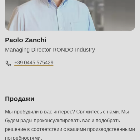
null
to
parameter
#1
($string)
Paolo Zanchi
of
Managing Director RONDO Industry
type
+39 0445 575429
string
is
deprecated
in
Drupal\rondo_contact\ContactService-
Продажи
>Drupal\rondo_contact\
Мы пробудили в вас интерес? Свяжитесь с нами. Мы
{closure}
будем рады проконсультировать вас и подобрать
()
решение в соответствии с вашими производственными
(line
потребностями.