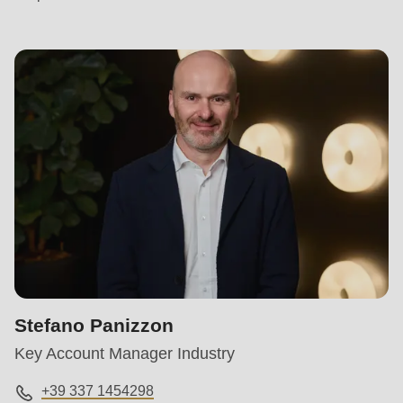
597
of
modules/custom/rondo_contact/src/ContactService.php
).
Stefano Panizzon
Key Account Manager Industry
+39 337 1454298