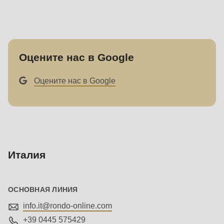
null
to
parameter
#1
Оцените нас в Google
($string)
of
Оцените нас в Google
type
string
is
deprecated
in
Италия
Drupal\rondo_contact\ContactService-
>Drupal\rondo_contact\
{closure}
ОСНОВНАЯ ЛИНИЯ
()
info.it@
rondo-online.com
(line
+39 0445 575429