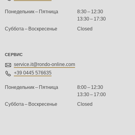
592
of
Понедельник – Пятница
8:30 – 12:30
modules/custom/rondo_contact/src/ContactService.php
).
13:30 – 17:30
Суббота – Воскресенье
Closed
Deprecated
function
:
mb_substr():
СЕРВИС
Passing
service.it@
rondo-online.com
null
+39 0445 576635
to
parameter
Понедельник – Пятница
8:00 – 12:30
#1
13:30 – 17:00
($string)
Суббота – Воскресенье
Closed
of
Контакты
type
индустриального
string
подразделения