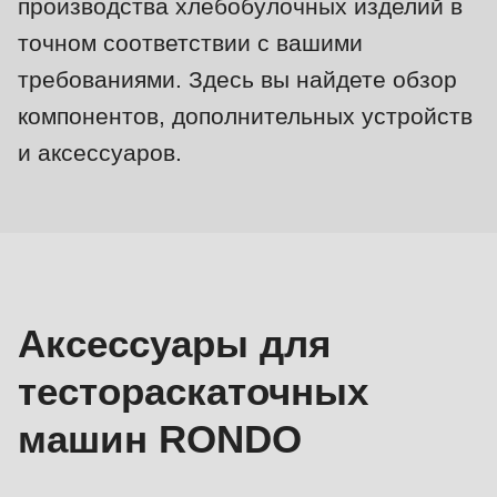
производства хлебобулочных изделий в
null
to
точном соответствии с вашими
parameter
требованиями. Здесь вы найдете обзор
#1
компонентов, дополнительных устройств
($string)
и аксессуаров.
of
type
Для
string
тестораскаточных
is
машин
deprecated
in
Аксессуары для
Drupal\rondo_contact\ContactService-
>Drupal\rondo_contact\
тестораскаточных
{closure}
машин RONDO
()
(line