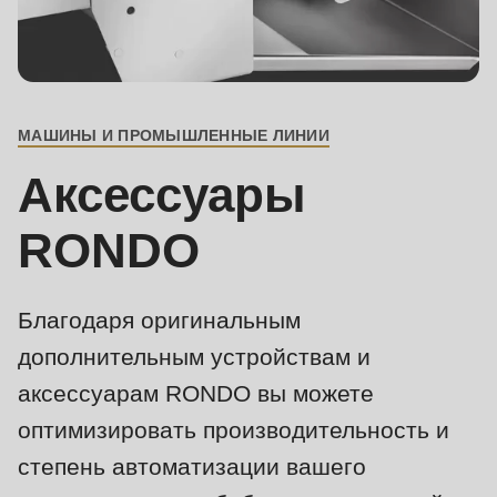
is
deprecated
Events
in
Newsletter
Drupal\rondo_contact\ContactService-
>Drupal\rondo_contact\
МAШИНЫ И ПРОМЫШЛЕННЫЕ ЛИНИИ
United States · RU
BREADCRUMB
{closure}
Аксессуары
()
(line
RONDO
592
of
modules/custom/rondo_contact/src/ContactService.php
).
Благодаря оригинальным
дополнительным устройствам и
Deprecated
аксессуарам RONDO вы можете
function
:
оптимизировать производительность и
mb_substr():
степень автоматизации вашего
Passing