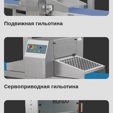
Подвижная гильотина
Сервоприводная гильотина