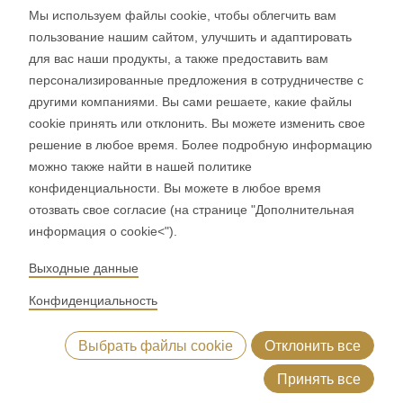
Мы используем файлы cookie, чтобы облегчить вам
СОЦИАЛЬНЫЕ СЕТИ
пользование нашим сайтом, улучшить и адаптировать
LinkedIn
для вас наши продукты, а также предоставить вам
персонализированные предложения в сотрудничестве с
Youtube
другими компаниями. Вы сами решаете, какие файлы
Google Reviews
cookie принять или отклонить. Вы можете изменить свое
решение в любое время. Более подробную информацию
© 2026 RONDO BURGDORF AG
можно также найти в нашей политике
конфиденциальности. Вы можете в любое время
отозвать свое согласие (на странице "Дополнительная
ОБЩИЕ ПОЛОЖЕНИЯ И УСЛОВИЯ ДОСТАВКА МАШИНЫ И
информация о cookie<").
РАСТЕНИЯ
ОБЩИЕ ПОЛОЖЕНИЯ И УСЛОВИЯ RONDOCONNECT
Выходные данные
ОБЩИЕ ПОЛОЖЕНИЯ И УСЛОВИЯ ОРИГИНАЛЬНЫЕ ЗАПАСНЫЕ
ЧАСТИ
Конфиденциальность
GENERAL TERMS AND CONDITIONS OF PURCHASE
CODE OF CONDUCT
SUPPLIER CODE OF CONDUCT
Выбрать файлы cookie
Отклонить все
ПОЛИТИКА КОНФИДЕНЦИАЛЬНОСТИ
ОТТИСК
WHISTLEBLOWING (IT)
Принять все