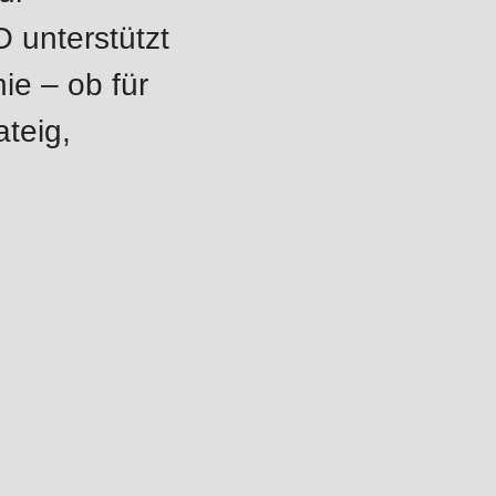
 unterstützt
ie – ob für
ateig,