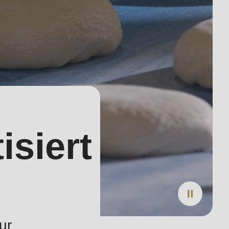
isiert
ur