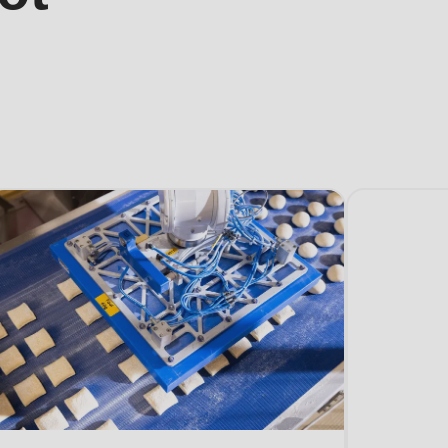
.php
).