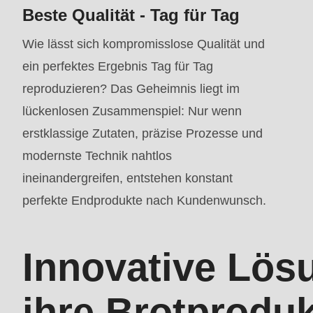
mb_substr():
Beste Qualität - Tag für Tag
Passing
Wie lässt sich kompromisslose Qualität und
null
ein perfektes Ergebnis Tag für Tag
to
reproduzieren? Das Geheimnis liegt im
parameter
lückenlosen Zusammenspiel: Nur wenn
#1
erstklassige Zutaten, präzise Prozesse und
($string)
modernste Technik nahtlos
of
ineinandergreifen, entstehen konstant
type
perfekte Endprodukte nach Kundenwunsch.
string
is
Innovative Lös
deprecated
in
ihre Brotproduk
Drupal\rondo_contact\ContactService-