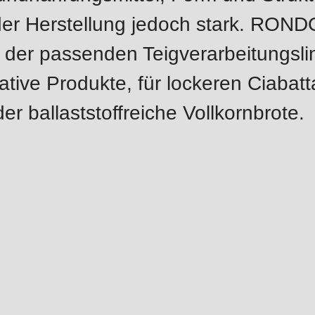
.php
).
der Herstellung jedoch stark. RONDO
t der passenden Teigverarbeitungslin
vative Produkte, für lockeren Ciabatt
er ballaststoffreiche Vollkornbrote.