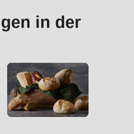
gen in der
.php
).