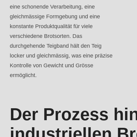
parameter
eine schonende Verarbeitung, eine
#1
gleichmässige Formgebung und eine
($string)
konstante Produktqualität für viele
of
verschiedene Brotsorten. Das
type
durchgehende Teigband hält den Teig
string
locker und gleichmässig, was eine präzise
is
Kontrolle von Gewicht und Grösse
deprecated
ermöglicht.
in
Drupal\rondo_contact\ContactService-
>Drupal\rondo_contact\
Der Prozess hin
{closure}
()
industriellen Br
(line