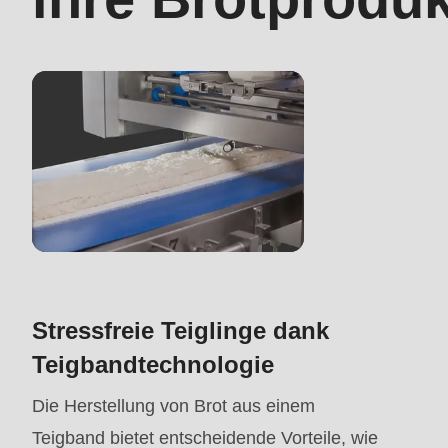
>Drupal\rondo_contact\
{closure}
()
(line
597
of
modules/custom/rondo_contact/src/ContactService
Deprecated
function
:
Stressfreie Teiglinge dank
mb_substr():
Teigbandtechnologie
Passing
null
Die Herstellung von Brot aus einem
to
Teigband bietet entscheidende Vorteile, wie