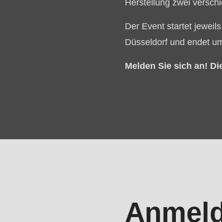
Herstellung zwei versch
mb_substr():
Passing
Der Event startet jewei
null
Düsseldorf und endet um
to
Melden Sie sich an! Die 
parameter
#1
($string)
of
type
registration
string
is
deprecated
in
Anmel
Drupal\rondo_contact\ContactService-