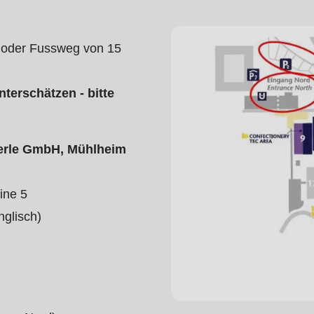
e oder Fussweg von 15
terschätzen - bitte
merle GmbH, Mühlheim
ine 5
glisch)