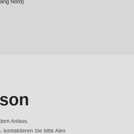
gang Nord)
.php
).
rson
 dem Anlass.
kontaktieren Sie bitte Alex