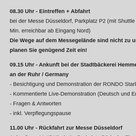
parameter
08.30 Uhr - Eintreffen + Abfahrt
#1
bei der Messe Düsseldorf, Parkplatz P2 (mit Shuttl
($string)
Min. erreichbar ab Eingang Nord)
of
Die Wege auf dem Messegelände sind nicht zu un
type
planen Sie genügend Zeit ein!
string
is
09.15 Uhr - Ankunft bei der Stadtbäckerei Hem
deprecated
an der Ruhr / Germany
in
- Besichtigung und Demonstration der RONDO Starl
Drupal\rondo_contact\ContactService-
- Kommentierte Live-Demonstration (Deutsch und En
>Drupal\rondo_contact\
- Fragen & Antworten
{closure}
- inkl. Verpflegungspause
()
11.00 Uhr - Rückfahrt zur Messe Düsseldorf
(line