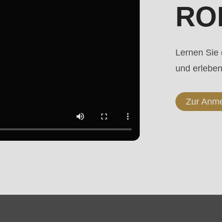
RON
.php
).
Lernen Sie
und erleben 
Zur Anm