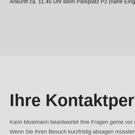
Ankunft ca. 11.45 Uhr beim Parkplatz P2 (nahe Ein
597
of
modules/custom/rondo_contact/src/ContactService
Ihre Kontaktpe
Karin Mosimann beantwortet Ihre Fragen gerne vor
Wenn Sie Ihren Besuch kurzfristig absagen müssten, 