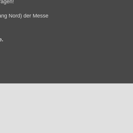
ragen!
gang Nord) der Messe
e.