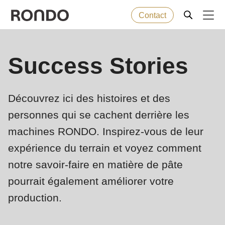
Contact
Skip
to
Error
Produits de boulangerie
Success Stories
Deprecated
main
message
function
:
content
Machines
mb_substr():
Découvrez ici des histoires et des
Passing
personnes qui se cachent derrière les
null
Solutions
to
machines RONDO. Inspirez-vous de leur
parameter
Services
expérience du terrain et voyez comment
#1
notre savoir-faire en matière de pâte
($string)
Entreprise
pourrait également améliorer votre
of
production.
type
string