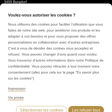
3400 Burgdorf
Suisse
Voulez-vous autoriser les cookies ?
MÉDIAS SOCIAUX
Nous utilisons des cookies pour faciliter l’utilisation que vous
LinkedIn
faites de notre site web, pour améliorer nos produits et les
adapter à vos besoins et pour vous proposer des offres
Youtube
personnalisées en collaboration avec d’autres entreprises.
Instagram
C’est à vous de décider des cookies vous acceptez et
refusez. Vous pouvez changer d’avis quand vous voulez.
Google Reviews
Vous trouverez d'autres informations dans notre Politique de
confidentialité. Vous pouvez rétracter à tout moment votre
© 2026 RONDO BURGDORF AG
consentement (allez pour cela sur la page "En savoir plus
sur les cookies").
CGV LIVRAISON MACHINES & INSTALLATIONS
CGV RONDOCONNECT
Impression
CGV PIÈCES DE RECHANGE
GENERAL TERMS AND CONDITIONS OF PURCHASE
Vie privée
CODE OF CONDUCT
SUPPLIER CODE OF CONDUCT
DÉCLARATION DE CONFIDENTIALITÉ
MENTIONS LÉGALES
Sélectionner les cookies
Les refuser tous
WHISTLEBLOWING (IT)