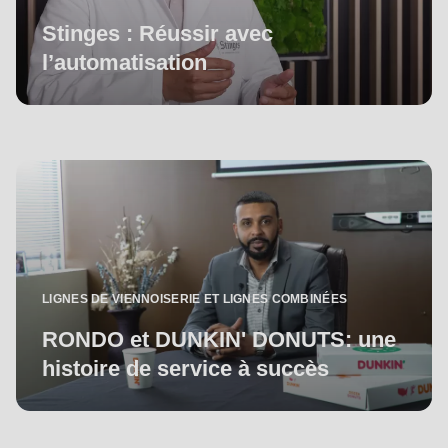
597
Stinges : Réussir avec
of
l’automatisation
modules/custom/rondo_contact/src/ContactService.php
).
LIGNES DE VIENNOISERIE ET LIGNES COMBINÉES
RONDO et DUNKIN' DONUTS: une
histoire de service à succès