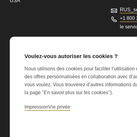
USA
parameter
RUS_se
#1
+1 800
($string)
le servi
of
type
string
Voulez-vous autoriser les cookies ?
is
Nous utilisons des cookies pour faciliter l’utilisati
deprecated
des offres personnalisées en collaboration avec d’a
in
vous voulez. Vous trouverez d'autres informations da
© 2026 RONDO BURGDORF AG
Drupal\rondo_contact\ContactService-
la page "En savoir plus sur les cookies").
>Drupal\rondo_contact\
Impression
Vie privée
{closure}
()
(line