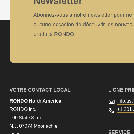
Newsletter
>Drupal\rondo_contact\
{closure}
Abonnez-vous à notre newsletter pour n
()
aucune occasion de découvrir les nouvea
(line
produits RONDO
597
of
modules/custom/rondo_contact/src/ContactService
Deprecated
VOTRE CONTACT LOCAL
LIGNE PR
function
:
mb_substr():
RONDO North America
info.us
RONDO Inc.
Passing
+1 201 
100 State Street
null
N.J. 07074 Moonachie
to
SERVICE