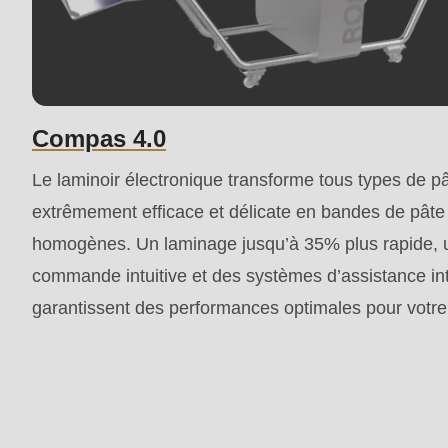
modules/custom/rondo_contact/src/ContactService
Deprecated
function
:
Compas 4.0
mb_substr():
Passing
Le laminoir électronique transforme tous types de p
null
extrêmement efficace et délicate en bandes de pâte
to
homogènes. Un laminage jusqu’à 35% plus rapide, 
parameter
commande intuitive et des systèmes d’assistance int
#1
garantissent des performances optimales pour votre 
($string)
of
type
string