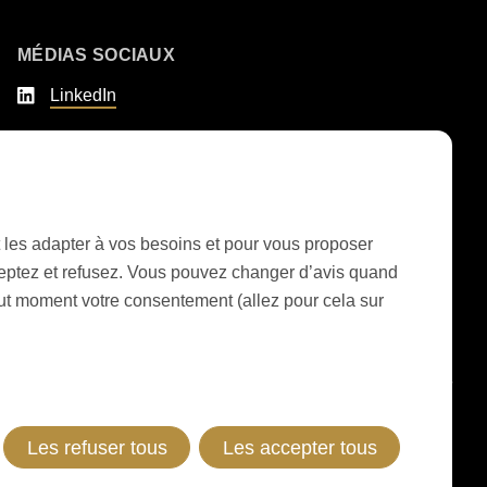
MÉDIAS SOCIAUX
LinkedIn
Youtube
Instagram
Google Reviews
 et les adapter à vos besoins et pour vous proposer
ceptez et refusez. Vous pouvez changer d’avis quand
tout moment votre consentement (allez pour cela sur
CGV LIVRAISON MACHINES & INSTALLATIONS
CGV RONDOCONNECT
CGV PIÈCES DE RECHANGE
GENERAL TERMS AND CONDITIONS OF PURCHASE
CODE OF CONDUCT
SUPPLIER CODE OF CONDUCT
DÉCLARATION DE CONFIDENTIALITÉ
MENTIONS LÉGALES
WHISTLEBLOWING (IT)
Les refuser tous
Les accepter tous