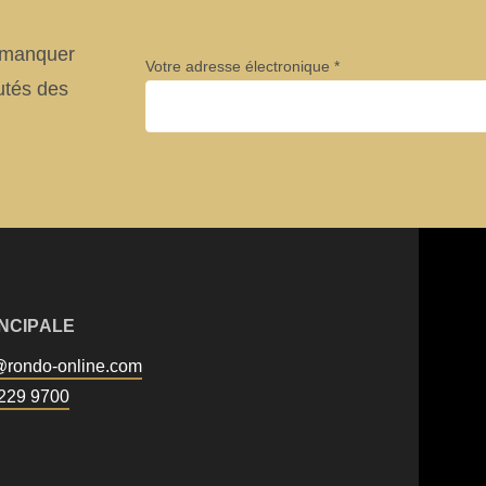
e manquer
Votre adresse électronique
utés des
Entreprise
.php
).
Prénom
INCIPALE
@
rondo-online.com
Newsletter
229 9700