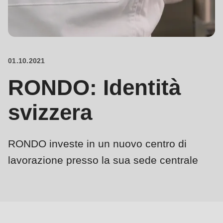
is
deprecated
Events
in
Newsletter
Drupal\rondo_contact\ContactService-
>Drupal\rondo_contact\
01.10.2021
Stati Uniti · IT
{closure}
RONDO: Identità
()
(line
svizzera
592
of
modules/custom/rondo_contact/src/ContactService.php
).
RONDO investe in un nuovo centro di
lavorazione presso la sua sede centrale
Deprecated
function
:
mb_substr():
Passing