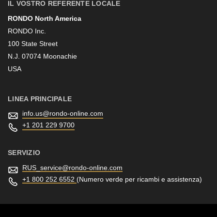
597
IL VOSTRO REFERENTE LOCALE
of
RONDO North America
Cognome
modules/custom/rondo_contact/src/ContactService.php
).
RONDO Inc.
100 State Street
N.J. 07074 Moonachie
Newsletter
USA
LINEA PRINCIPALE
info.us@
rondo-online.com
+1 201 229 9700
SERVIZIO
RUS_service@
rondo-online.com
+1 800 252 6552
(Numero verde per ricambi e assistenza)