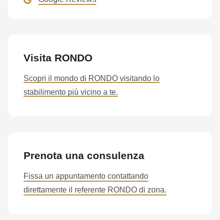
is
deprecated
in
Drupal\rondo_contact\ContactService-
Visita RONDO
>Drupal\rondo_contact\
{closure}
Scopri il mondo di RONDO visitando lo
()
stabilimento più vicino a te.
(line
597
of
modules/custom/rondo_contact/src/ContactService.php
).
Prenota una consulenza
Deprecated
Fissa un appuntamento contattando
function
:
direttamente il referente RONDO di zona.
mb_substr():
Passing