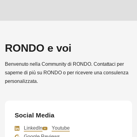
592
of
modules/custom/rondo_contact/src/ContactService.php
).
Deprecated
function
:
RONDO e voi
mb_substr():
Passing
Benvenuto nella Community di RONDO. Contattaci per
null
saperne di più su RONDO o per ricevere una consulenza
to
personalizzata.
parameter
#1
($string)
of
Social Media
type
LinkedIn
Youtube
string
Google Reviews