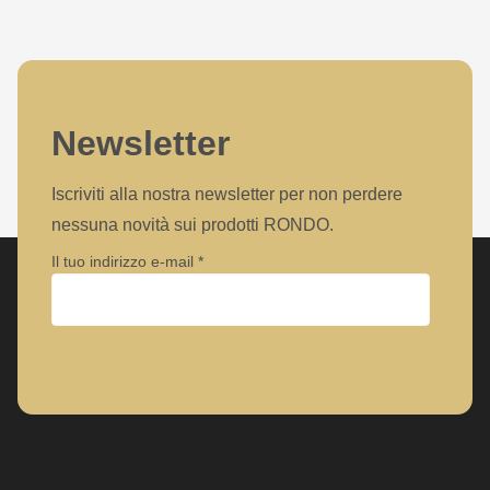
null
to
parameter
#1
($string)
Newsletter
of
type
Iscriviti alla nostra newsletter per non perdere
string
nessuna novità sui prodotti RONDO.
is
Il tuo indirizzo e-mail
deprecated
in
Drupal\rondo_contact\ContactService-
Azienda
>Drupal\rondo_contact\
{closure}
()
Nome
(line