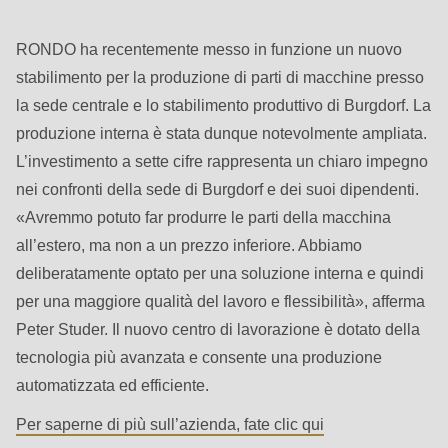
null
to
RONDO ha recentemente messo in funzione un nuovo
parameter
stabilimento per la produzione di parti di macchine presso
#1
la sede centrale e lo stabilimento produttivo di Burgdorf. La
($string)
produzione interna è stata dunque notevolmente ampliata.
of
L’investimento a sette cifre rappresenta un chiaro impegno
type
nei confronti della sede di Burgdorf e dei suoi dipendenti.
string
«Avremmo potuto far produrre le parti della macchina
is
all’estero, ma non a un prezzo inferiore. Abbiamo
deprecated
deliberatamente optato per una soluzione interna e quindi
in
per una maggiore qualità del lavoro e flessibilità», afferma
Drupal\rondo_contact\ContactService-
Peter Studer. Il nuovo centro di lavorazione è dotato della
>Drupal\rondo_contact\
tecnologia più avanzata e consente una produzione
{closure}
automatizzata ed efficiente.
()
Per saperne di più sull’azienda, fate clic qui
(line