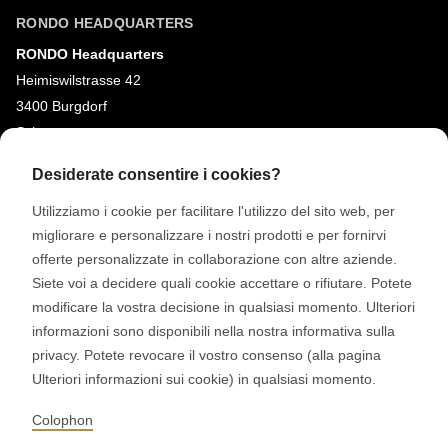
RONDO HEADQUARTERS
RONDO Headquarters
Heimiswilstrasse 42
3400 Burgdorf
Svizzera
Desiderate consentire i cookies?
SOCIAL MEDIA
Utilizziamo i cookie per facilitare l'utilizzo del sito web, per
LinkedIn
migliorare e personalizzare i nostri prodotti e per fornirvi
Youtube
offerte personalizzate in collaborazione con altre aziende.
Siete voi a decidere quali cookie accettare o rifiutare. Potete
Google Reviews
modificare la vostra decisione in qualsiasi momento. Ulteriori
informazioni sono disponibili nella nostra informativa sulla
© 2026 RONDO BURGDORF AG
privacy. Potete revocare il vostro consenso (alla pagina
Ulteriori informazioni sui cookie) in qualsiasi momento.
TERMINI E CONDIZIONI GENERALI CONSEGNA MACCHINE E IMPIANTI
Colophon
CONDIZIONI GENERALI RONDOCONNECT
CONDIZIONI GENERALI MODULI DI RICAMBIO