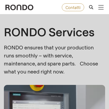
Contatti
Skip
to
Error
Prodotti da forno
RONDO Services
Deprecated
main
message
function
:
content
Macchine
mb_substr():
RONDO ensures that your production
Passing
runs smoothly – with service,
null
Soluzioni
to
maintenance, and spare parts. Choose
parameter
Servizi
what you need right now.
#1
($string)
Azienda
of
type
string