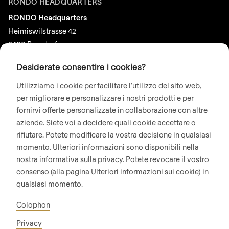
null
RONDO HEADQUARTERS
to
RONDO Headquarters
parameter
Heimiswilstrasse 42
3400 Burgdorf
#1
Svizzera
($string)
Desiderate consentire i cookies?
of
Utilizziamo i cookie per facilitare l'utilizzo del sito web,
SOCIAL MEDIA
type
per migliorare e personalizzare i nostri prodotti e per
string
LinkedIn
fornirvi offerte personalizzate in collaborazione con altre
is
Youtube
aziende. Siete voi a decidere quali cookie accettare o
deprecated
rifiutare. Potete modificare la vostra decisione in qualsiasi
Google Reviews
in
momento. Ulteriori informazioni sono disponibili nella
Drupal\rondo_contact\ContactService-
nostra informativa sulla privacy. Potete revocare il vostro
© 2026 RONDO BURGDORF AG
consenso (alla pagina Ulteriori informazioni sui cookie) in
>Drupal\rondo_contact\
qualsiasi momento.
{closure}
TERMINI E CONDIZIONI GENERALI CONSEGNA MACCHINE E IMPIANTI
()
Colophon
CONDIZIONI GENERALI RONDOCONNECT
(line
CONDIZIONI GENERALI MODULI DI RICAMBIO
Privacy
GENERAL TERMS AND CONDITIONS OF PURCHASE