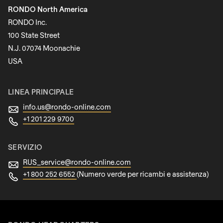
is
RONDO North America
Cognome
deprecated
RONDO Inc.
in
100 State Street
Drupal\rondo_contact\ContactService-
N.J. 07074 Moonachie
Newsletter
>Drupal\rondo_contact\
USA
{closure}
()
LINEA PRINCIPALE
(line
info.us@
rondo-online.com
597
+1 201 229 9700
of
modules/custom/rondo_contact/src/ContactService
SERVIZIO
RUS_service@
rondo-online.com
Deprecated
+1 800 252 6552
(Numero verde per ricambi e assistenza)
function
:
mb_substr():
Passing