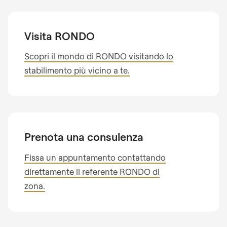
null
Iscriviti alla nostra newsletter per non perdere
to
I am interested in
nessuna novità sui prodotti RONDO.
parameter
Visita RONDO
Process optimisation
#1
Paese
Product optimisation
Scopri il mondo di RONDO visitando lo
($string)
Training & consulting
stabilimento più vicino a te.
of
Il vostro messaggio
type
State
string
is
deprecated
Telefono
Prenota una consulenza
in
Fissa un appuntamento contattando
Drupal\rondo_contact\ContactService-
direttamente il referente RONDO di
>Drupal\rondo_contact\
Il vostro messaggio
zona.
{closure}
()
(line