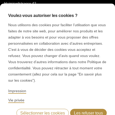
Heimiswilstrasse 42
3400 Burgdorf
Voulez-vous autoriser les cookies ?
Suisse
Nous utilisons des cookies pour faciliter l’utilisation que vous
faites de notre site web, pour améliorer nos produits et les
MÉDIAS SOCIAUX
adapter à vos besoins et pour vous proposer des offres
LinkedIn
personnalisées en collaboration avec d’autres entreprises.
Youtube
C’est à vous de décider des cookies vous acceptez et
refusez. Vous pouvez changer d’avis quand vous voulez.
Google Reviews
Vous trouverez d'autres informations dans notre Politique de
confidentialité. Vous pouvez rétracter à tout moment votre
© 2026 RONDO BURGDORF AG
consentement (allez pour cela sur la page "En savoir plus
sur les cookies").
CGV LIVRAISON MACHINES & INSTALLATIONS
CGV RONDOCONNECT
Impression
CGV PIÈCES DE RECHANGE
GENERAL TERMS AND CONDITIONS OF PURCHASE
Vie privée
CODE OF CONDUCT
SUPPLIER CODE OF CONDUCT
DÉCLARATION DE CONFIDENTIALITÉ
MENTIONS LÉGALES
Sélectionner les cookies
Les refuser tous
WHISTLEBLOWING (IT)