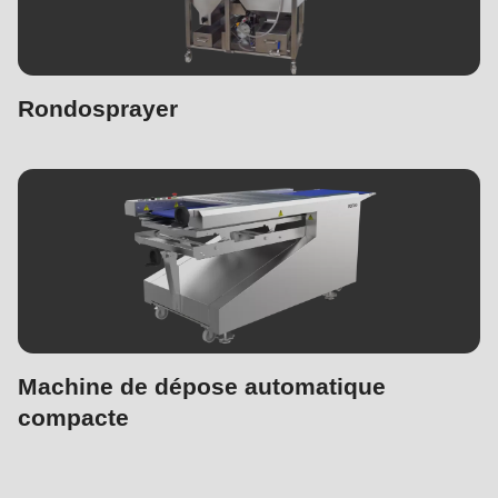
597
of
modules/custom/rondo_contact/src/ContactService.php
).
Rondosprayer
Machine de dépose automatique
compacte
Pour