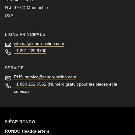
N.J. 07074 Moonachie
Newsletter
USA
LIGNE PRINCIPALE
info.us@
rondo-online.com
+1 201 229 9700
SERVICE
RUS_service@
rondo-online.com
+1 800 252 6552
(Numéro gratuit pour les pièces et le
service)
SIÈGE RONDO
RONDO Headquarters