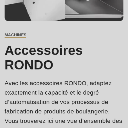
is
deprecated
Events
in
Newsletter
Drupal\rondo_contact\ContactService-
>Drupal\rondo_contact\
MACHINES
Etats-Unis · FR
BREADCRUMB
{closure}
Accessoires
()
(line
RONDO
592
of
modules/custom/rondo_contact/src/ContactService.php
).
Avec les accessoires RONDO, adaptez
exactement la capacité et le degré
Deprecated
d’automatisation de vos processus de
function
:
fabrication de produits de boulangerie.
mb_substr():
Vous trouverez ici une vue d’ensemble des
Passing