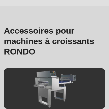
machines
à
croissants
Accessoires pour
machines à croissants
RONDO