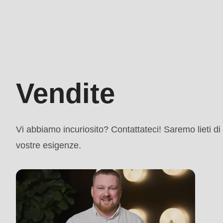
parameter
Vendite
#1
($string)
of
type
Vendite
string
is
deprecated
Vi abbiamo incuriosito? Contattateci! Saremo lieti di 
in
vostre esigenze.
Drupal\rondo_contact\ContactService-
>Drupal\rondo_contact\
{closure}
()
(line