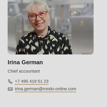
>Drupal\rondo_contact\
{closure}
()
(line
597
of
modules/custom/rondo_contact/src/ContactService
Irina German
Deprecated
Chief accountant
function
:
mb_substr():
+7 495 419 51 23
Passing
irina.german@
rondo-online.com
null
to