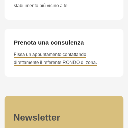
is
stabilimento più vicino a te.
deprecated
in
Drupal\rondo_contact\ContactService-
>Drupal\rondo_contact\
{closure}
Prenota una consulenza
()
Fissa un appuntamento contattando
(line
direttamente il referente RONDO di zona.
597
of
modules/custom/rondo_contact/src/ContactService.php
).
Deprecated
function
:
mb_substr():
Newsletter
Passing