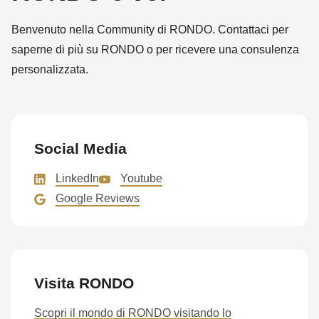
592
of
Benvenuto nella Community di RONDO. Contattaci per
modules/custom/rondo_contact/src/ContactService.php
).
saperne di più su RONDO o per ricevere una consulenza
personalizzata.
Deprecated
function
:
mb_substr():
Passing
Social Media
null
LinkedIn
Youtube
to
Google Reviews
parameter
#1
($string)
of
Visita RONDO
type
string
Scopri il mondo di RONDO visitando lo