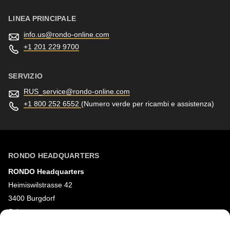
597
of
LINEA PRINCIPALE
modules/custom/rondo_contact/src/ContactService.php
).
info.us@
rondo-online.com
+1 201 229 9700
SERVIZIO
RUS_service@
rondo-online.com
+1 800 252 6552
(Numero verde per ricambi e assistenza)
RONDO HEADQUARTERS
RONDO Headquarters
Heimiswilstrasse 42
3400 Burgdorf
Svizzera