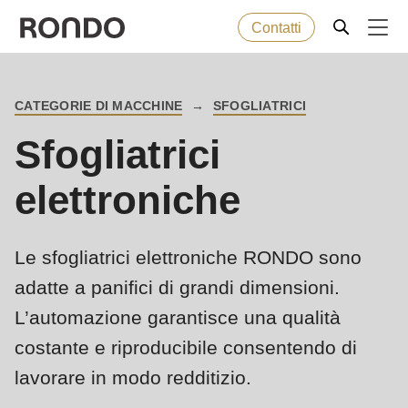
Contatti
Skip
to
Error
Prodotti da forno
Deprecated
CATEGORIE DI MACCHINE
SFOGLIATRICI
main
BREADCRUMB
message
function
:
Sfogliatrici
content
Macchine
mb_substr():
Passing
elettroniche
null
Soluzioni
to
Le sfogliatrici elettroniche RONDO sono
parameter
Servizi
#1
adatte a panifici di grandi dimensioni.
($string)
L’automazione garantisce una qualità
Azienda
of
costante e riproducibile consentendo di
type
lavorare in modo redditizio.
string