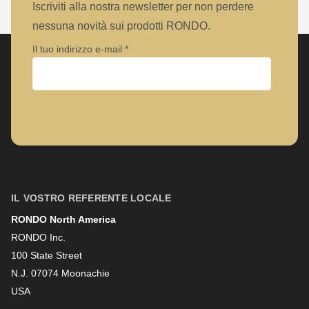
null
Iscriviti alla nostra newsletter per non perdere
to
nessuna novità sui prodotti RONDO.
parameter
Il tuo indirizzo e-mail
#1
($string)
of
Azienda
type
string
is
Nome
deprecated
in
IL VOSTRO REFERENTE LOCALE
Drupal\rondo_contact\ContactService-
RONDO North America
Cognome
>Drupal\rondo_contact\
RONDO Inc.
{closure}
100 State Street
()
N.J. 07074 Moonachie
Newsletter
USA
(line