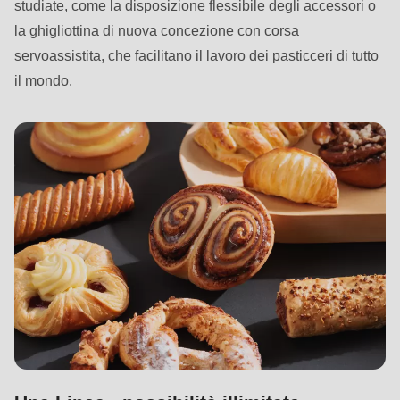
592
studiate, come la disposizione flessibile degli accessori o
of
la ghigliottina di nuova concezione con corsa
modules/custom/rondo_contact/src/ContactService.php
).
servoassistita, che facilitano il lavoro dei pasticceri di tutto
il mondo.
Deprecated
function
:
mb_substr():
Passing
null
to
parameter
#1
($string)
of
type
string