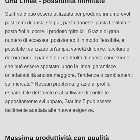
Una Linea - possibilità illimitate
is
deprecated
Starline 5 può essere utilizzata per produrre innumerevoli
in
pasticcini di pasta sfoglia, pasta danese, pasta lievitata e
Drupal\rondo_contact\ContactService-
pasta frolla, come il prodotto “girella”. Grazie al gran
>Drupal\rondo_contact\
numero di accessori posizionabili in modo flessibile, è
{closure}
possibile realizzare un'ampia varietà di forme, farciture e
()
decorazioni. Il pannello di controllo di nuova concezione,
(line
che può essere spostato lungo la linea, garantisce
597
un'adattabilità ancora maggiore. Tendenze o cambiamenti
of
sul mercato? Nessun problema: grazie al profilo
modules/custom/rondo_contact/src/ContactService.php
).
espandibile del tavolo e al software di controllo
appositamente sviluppato, Starline 5 può essere
Deprecated
facilmente adattata alle nuove esigenze.
function
:
mb_substr():
Passing
Massima produttività con qualità