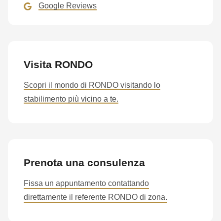
is
Google Reviews
deprecated
in
Drupal\rondo_contact\ContactService-
>Drupal\rondo_contact\
Visita RONDO
{closure}
Scopri il mondo di RONDO visitando lo
()
stabilimento più vicino a te.
(line
597
of
modules/custom/rondo_contact/src/ContactService.php
).
Prenota una consulenza
Deprecated
function
:
Fissa un appuntamento contattando
mb_substr():
direttamente il referente RONDO di zona.
Passing