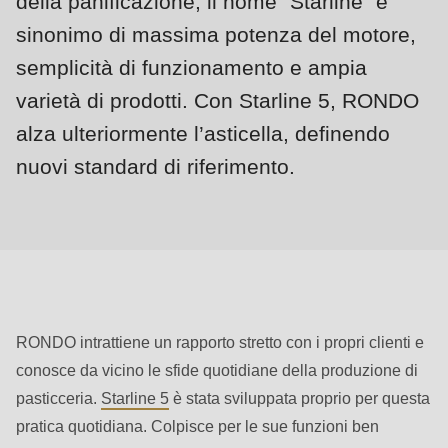
della panificazione, il nome "Starline" è
null
to
sinonimo di massima potenza del motore,
parameter
semplicità di funzionamento e ampia
#1
varietà di prodotti. Con Starline 5, RONDO
($string)
alza ulteriormente l’asticella, definendo
of
nuovi standard di riferimento.
type
string
is
deprecated
in
Drupal\rondo_contact\ContactService-
>Drupal\rondo_contact\
RONDO intrattiene un rapporto stretto con i propri clienti e
{closure}
conosce da vicino le sfide quotidiane della produzione di
()
pasticceria.
Starline 5
è stata sviluppata proprio per questa
(line
pratica quotidiana. Colpisce per le sue funzioni ben