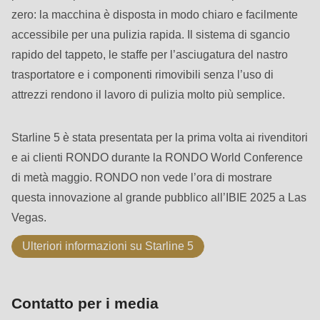
is
zero: la macchina è disposta in modo chiaro e facilmente
deprecated
accessibile per una pulizia rapida. Il sistema di sgancio
in
rapido del tappeto, le staffe per l’asciugatura del nastro
Drupal\rondo_contact\ContactService-
trasportatore e i componenti rimovibili senza l’uso di
>Drupal\rondo_contact\
attrezzi rendono il lavoro di pulizia molto più semplice.
{closure}
()
Starline 5 è stata presentata per la prima volta ai rivenditori
(line
e ai clienti RONDO durante la RONDO World Conference
592
di metà maggio. RONDO non vede l’ora di mostrare
of
questa innovazione al grande pubblico all’IBIE 2025 a Las
modules/custom/rondo_contact/src/ContactService.php
).
Vegas.
Deprecated
Ulteriori informazioni su Starline 5
function
:
mb_substr():
Contatto per i media
Passing