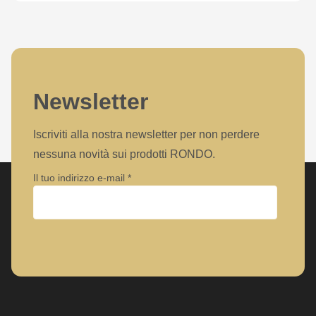
null
to
parameter
#1
($string)
Newsletter
of
type
Iscriviti alla nostra newsletter per non perdere
string
nessuna novità sui prodotti RONDO.
is
Il tuo indirizzo e-mail
deprecated
in
Drupal\rondo_contact\ContactService-
Azienda
>Drupal\rondo_contact\
{closure}
()
Nome
(line