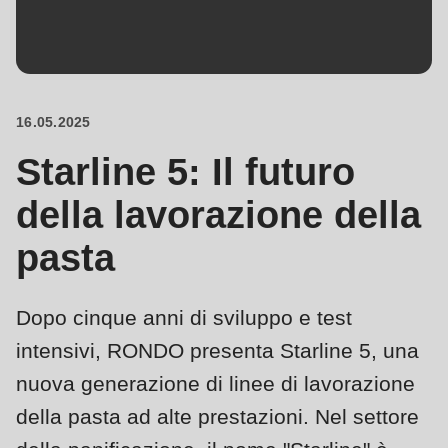
is
deprecated
Events
in
Newsletter
Drupal\rondo_contact\ContactService-
>Drupal\rondo_contact\
16.05.2025
Stati Uniti · IT
{closure}
Starline 5: Il futuro
()
(line
della lavorazione della
592
pasta
of
modules/custom/rondo_contact/src/ContactService.php
).
Dopo cinque anni di sviluppo e test
Deprecated
intensivi, RONDO presenta Starline 5, una
function
:
nuova generazione di linee di lavorazione
mb_substr():
della pasta ad alte prestazioni. Nel settore
Passing