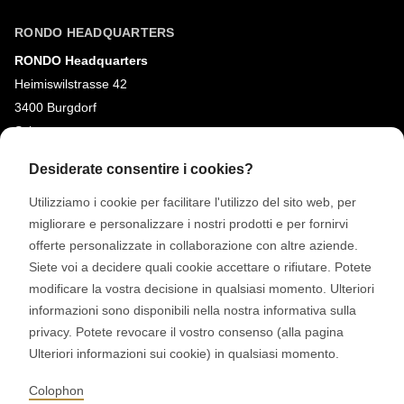
RONDO HEADQUARTERS
RONDO Headquarters
Heimiswilstrasse 42
3400 Burgdorf
Svizzera
Desiderate consentire i cookies?
SOCIAL MEDIA
Utilizziamo i cookie per facilitare l'utilizzo del sito web, per
LinkedIn
migliorare e personalizzare i nostri prodotti e per fornirvi
Youtube
offerte personalizzate in collaborazione con altre aziende.
Siete voi a decidere quali cookie accettare o rifiutare. Potete
Google Reviews
modificare la vostra decisione in qualsiasi momento. Ulteriori
informazioni sono disponibili nella nostra informativa sulla
© 2026 RONDO BURGDORF AG
privacy. Potete revocare il vostro consenso (alla pagina
Ulteriori informazioni sui cookie) in qualsiasi momento.
TERMINI E CONDIZIONI GENERALI CONSEGNA MACCHINE E IMPIANTI
Colophon
CONDIZIONI GENERALI RONDOCONNECT