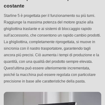
null
costante
to
parameter
Starline 5 è progettata per il funzionamento su più turni.
#1
Raggiunge la massima potenza del motore grazie alla
($string)
ghigliottina traslante e ai sistemi di bloccaggio rapido
of
sull'accessorio, che consentono un rapido cambio prodotti.
type
La ghigliottina, completamente riprogettata, si muove in
string
sincronia con il nastro trasportatore, garantendo tagli
is
ancora più precisi. Ciò aumenta i tempi di produzione e la
deprecated
quantità, con una qualità del prodotto sempre elevata.
in
Quest'ultima può essere ulteriormente incrementata,
Drupal\rondo_contact\ContactService-
poiché la macchina può essere regolata con particolare
>Drupal\rondo_contact\
precisione in base alle caratteristiche della pasta.
{closure}
()
(line