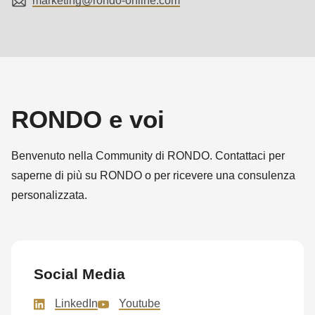
592
of
modules/custom/rondo_contact/src/ContactService.php
).
Deprecated
function
:
RONDO e voi
mb_substr():
Passing
Benvenuto nella Community di RONDO. Contattaci per
null
saperne di più su RONDO o per ricevere una consulenza
to
personalizzata.
parameter
#1
($string)
of
Social Media
type
string
LinkedIn
Youtube