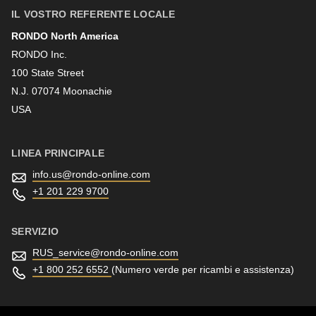
597
IL VOSTRO REFERENTE LOCALE
of
RONDO North America
Cognome
modules/custom/rondo_contact/src/ContactService.php
).
RONDO Inc.
100 State Street
N.J. 07074 Moonachie
Newsletter
USA
LINEA PRINCIPALE
info.us@
rondo-online.com
+1 201 229 9700
SERVIZIO
RUS_service@
rondo-online.com
+1 800 252 6552
(Numero verde per ricambi e assistenza)