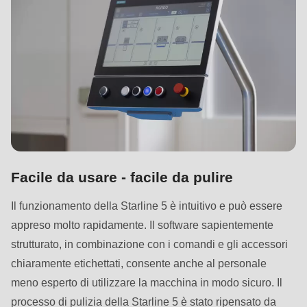
597
of
modules/custom/rondo_contact/src/ContactService.php
).
Deprecated
function
:
mb_substr():
Passing
null
Facile da usare - facile da pulire
to
parameter
Il funzionamento della Starline 5 è intuitivo e può essere
#1
appreso molto rapidamente. Il software sapientemente
($string)
strutturato, in combinazione con i comandi e gli accessori
of
chiaramente etichettati, consente anche al personale
type
meno esperto di utilizzare la macchina in modo sicuro. Il
string
processo di pulizia della Starline 5 è stato ripensato da