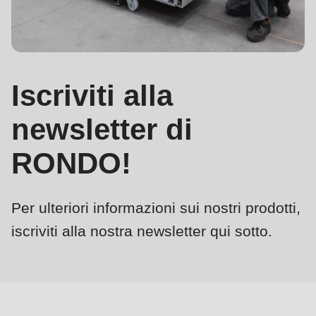
is
deprecated
Events
in
Newsletter
Drupal\rondo_contact\ContactService-
>Drupal\rondo_contact\
Iscriviti alla
Stati Uniti · IT
{closure}
newsletter di
()
(line
RONDO!
592
of
modules/custom/rondo_contact/src/ContactService.php
).
Per ulteriori informazioni sui nostri prodotti,
iscriviti alla nostra newsletter qui sotto.
Deprecated
function
:
mb_substr():
Passing