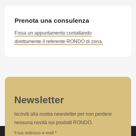
null
to
parameter
Prenota una consulenza
#1
Fissa un appuntamento contattando
($string)
direttamente il referente RONDO di zona.
of
type
string
is
deprecated
in
Drupal\rondo_contact\ContactService-
Newsletter
>Drupal\rondo_contact\
{closure}
Iscriviti alla nostra newsletter per non perdere
()
nessuna novità sui prodotti RONDO.
(line
Il tuo indirizzo e-mail