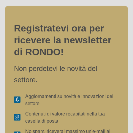
null
to
parameter
Registratevi ora per
#1
($string)
ricevere la newsletter
of
di RONDO!
type
string
Non perdetevi le novità del
is
deprecated
settore.
in
Drupal\rondo_contact\ContactService-
Aggiornamenti su novità e innovazioni del
>Drupal\rondo_contact\
settore
{closure}
Contenuti di valore recapitati nella tua
()
casella di posta
(line
No spam, riceverai massimo un'e-mail al