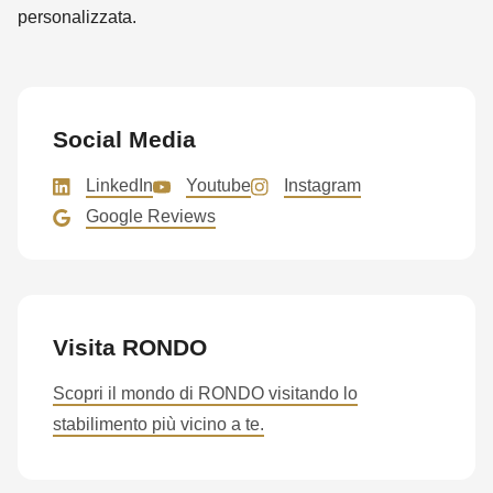
is
personalizzata.
deprecated
in
Drupal\rondo_contact\ContactService-
>Drupal\rondo_contact\
Social Media
{closure}
LinkedIn
Youtube
Instagram
()
Google Reviews
(line
597
of
modules/custom/rondo_contact/src/ContactService.php
).
Visita RONDO
Deprecated
Scopri il mondo di RONDO visitando lo
function
:
stabilimento più vicino a te.
mb_substr():
Passing