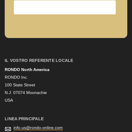
597
of
modules/custom/rondo_contact/src/ContactService.php
).
Azienda
Nome
IL VOSTRO REFERENTE LOCALE
RONDO North America
Cognome
RONDO Inc.
100 State Street
N.J. 07074 Moonachie
Newsletter
USA
LINEA PRINCIPALE
info.us@
rondo-online.com