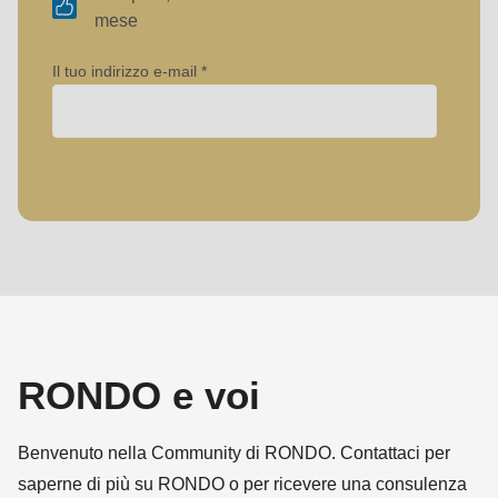
592
mese
of
modules/custom/rondo_contact/src/ContactService.php
).
Il tuo indirizzo e-mail
Deprecated
function
:
Azienda
mb_substr():
Passing
null
Nome
to
parameter
#1
Cognome
($string)
RONDO e voi
of
type
Benvenuto nella Community di RONDO. Contattaci per
string
saperne di più su RONDO o per ricevere una consulenza