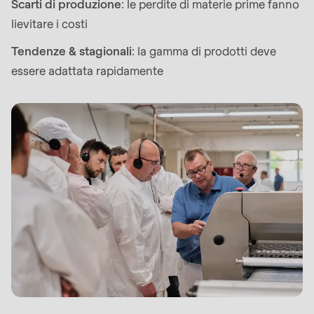
592
Scarti di produzione
: le perdite di materie prime fanno
of
lievitare i costi
modules/custom/rondo_contact/src/ContactService
Tendenze & stagionali
: la gamma di prodotti deve
essere adattata rapidamente
Deprecated
function
:
mb_substr():
Passing
null
to
parameter
#1
($string)
of
type
string