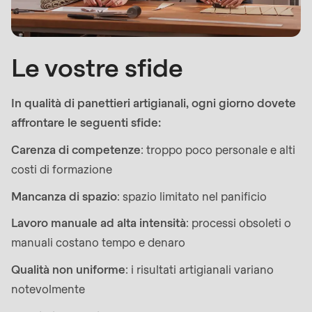
null
to
parameter
Le vostre sfide
#1
($string)
of
In qualità di panettieri artigianali, ogni giorno dovete
type
affrontare le seguenti sfide:
string
Carenza di competenze
: troppo poco personale e alti
is
costi di formazione
deprecated
Mancanza di spazio
: spazio limitato nel panificio
in
Drupal\rondo_contact\ContactService-
Lavoro manuale ad alta intensità
: processi obsoleti o
>Drupal\rondo_contact\
manuali costano tempo e denaro
{closure}
Qualità non uniforme
: i risultati artigianali variano
()
notevolmente
(line