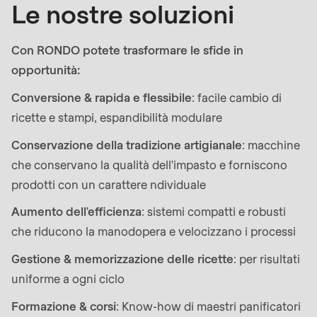
is
Le nostre soluzioni
deprecated
in
Con RONDO potete trasformare le sfide in
Drupal\rondo_contact\ContactService-
opportunità:
>Drupal\rondo_contact\
Conversione & rapida e flessibile
: facile cambio di
{closure}
ricette e stampi, espandibilità modulare
()
(line
Conservazione della tradizione artigianale
: macchine
597
che conservano la qualità dell'impasto e forniscono
of
prodotti con un carattere ndividuale
modules/custom/rondo_contact/src/ContactService
Aumento dell'efficienza
: sistemi compatti e robusti
che riducono la manodopera e velocizzano i processi
Deprecated
Gestione & memorizzazione delle ricette
: per risultati
function
:
uniforme a ogni ciclo
mb_substr():
Passing
Formazione & corsi
: Know-how di maestri panificatori