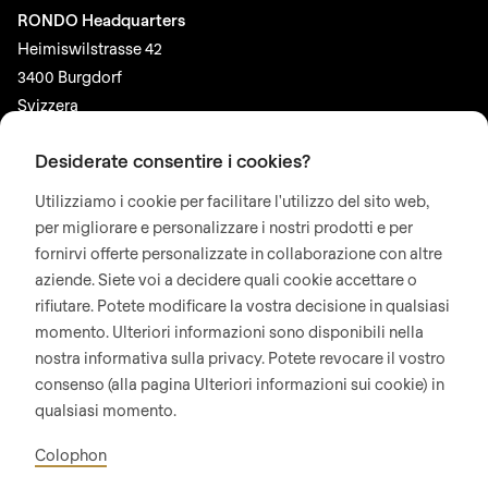
RONDO Headquarters
Heimiswilstrasse 42
3400 Burgdorf
Svizzera
Desiderate consentire i cookies?
SOCIAL MEDIA
LinkedIn
Utilizziamo i cookie per facilitare l'utilizzo del sito web,
per migliorare e personalizzare i nostri prodotti e per
Youtube
fornirvi offerte personalizzate in collaborazione con altre
Instagram
aziende. Siete voi a decidere quali cookie accettare o
rifiutare. Potete modificare la vostra decisione in qualsiasi
Google Reviews
momento. Ulteriori informazioni sono disponibili nella
nostra informativa sulla privacy. Potete revocare il vostro
© 2026 RONDO BURGDORF AG
consenso (alla pagina Ulteriori informazioni sui cookie) in
qualsiasi momento.
TERMINI E CONDIZIONI GENERALI CONSEGNA MACCHINE E IMPIANTI
Colophon
CONDIZIONI GENERALI RONDOCONNECT
CONDIZIONI GENERALI MODULI DI RICAMBIO