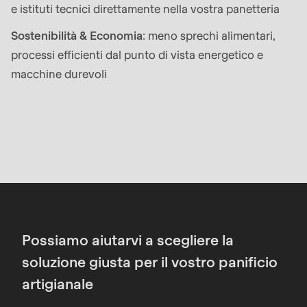
null
e istituti tecnici direttamente nella vostra panetteria
to
Sostenibilità & Economia
: meno sprechi alimentari,
parameter
processi efficienti dal punto di vista energetico e
#1
macchine durevoli
($string)
of
type
string
is
deprecated
in
Drupal\rondo_contact\ContactService-
>Drupal\rondo_contact\
Possiamo aiutarvi a scegliere la
{closure}
soluzione giusta per il vostro panificio
()
artigianale
(line