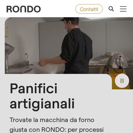
Contatti
Skip
to
Error
Prodotti da forno
Deprecated
main
message
function
:
content
Macchine
mb_substr():
Passing
null
Soluzioni
to
Panifici
parameter
Servizi
#1
artigianali
($string)
Azienda
of
type
Trovate la macchina da forno
string
giusta con RONDO: per processi