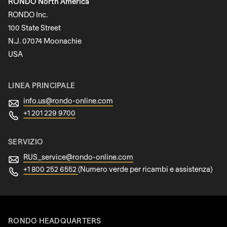
RONDO North America
Cognome
RONDO Inc.
100 State Street
N.J. 07074 Moonachie
Newsletter
USA
LINEA PRINCIPALE
info.us@
rondo-online.com
+1 201 229 9700
SERVIZIO
RUS_service@
rondo-online.com
+1 800 252 6552
(Numero verde per ricambi e assistenza)
RONDO HEADQUARTERS