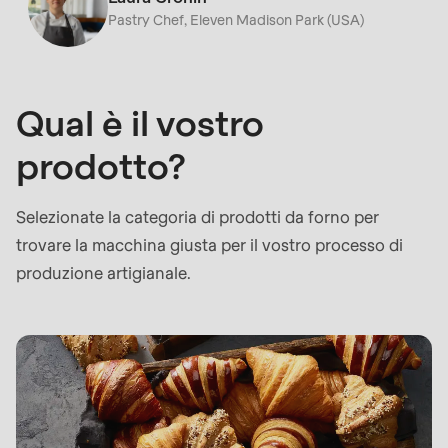
Pastry Chef, Eleven Madison Park (USA)
E-mail
Iscriviti alla nostra newsletter per non perdere
nessuna novità sui prodotti RONDO.
Qual è il vostro
Iscriviti alla nostra newsletter per non perdere
Paese
prodotto?
nessuna novità sui prodotti RONDO.
Paese
Il vostro messaggio
Selezionate la categoria di prodotti da forno per
trovare la macchina giusta per il vostro processo di
produzione artigianale.
State
Telefono
Il vostro messaggio