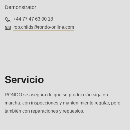
592
Demonstrator
of
modules/custom/rondo_contact/src/ContactService.php
).
+44 77 47 63 00 18
rob.childs@
rondo-online.com
Deprecated
Servicio
function
:
mb_substr():
Passing
null
to
Servicio
parameter
#1
RONDO se asegura de que su producción siga en
($string)
marcha, con inspecciones y mantenimiento regular, pero
of
también con reparaciones y repuestos.
type
string