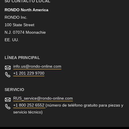
SU CONTACTO LOCAL
RONDO North America
Apellido
RONDO Inc.
100 State Street
N.J. 07074 Moonachie
Boletín informativo
EE. UU.
LÍNEA PRINCIPAL
info.us@
rondo-online.com
+1 201 229 9700
SERVICIO
RUS_service@
rondo-online.com
+1 800 252 6552
(número de teléfono gratuito para piezas y
servicio técnico)