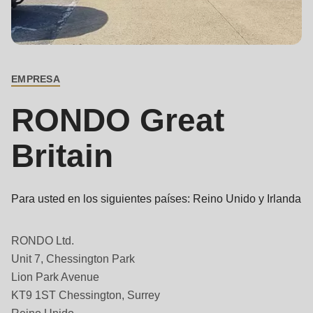
is
deprecated
Contacto
Events
in
principal
Newsletter
Drupal\rondo_contact\ContactService-
EMPRESA
>Drupal\rondo_contact\
Estados Unidos · ES
{closure}
RONDO Great
()
(line
Britain
592
of
modules/custom/rondo_contact/src/ContactService.php
).
Para usted en los siguientes países: Reino Unido y Irlanda
Deprecated
RONDO Ltd.
function
:
Unit 7, Chessington Park
Lion Park Avenue
mb_substr():
KT9 1ST Chessington, Surrey
Passing
Reino Unido