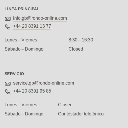
592
of
LÍNEA PRINCIPAL
modules/custom/rondo_contact/src/ContactService.php
).
info.gb@
rondo-online.com
+44 20 8391 13 77
Deprecated
Lunes – Viernes
8:30 – 16:30
function
:
Sábado – Domingo
Closed
mb_substr():
Passing
null
to
SERVICIO
parameter
service.gb@
rondo-online.com
#1
+44 20 8391 95 85
($string)
Lunes – Viernes
Closed
of
type
Sábado – Domingo
Contestador telefónico
string
Dirección