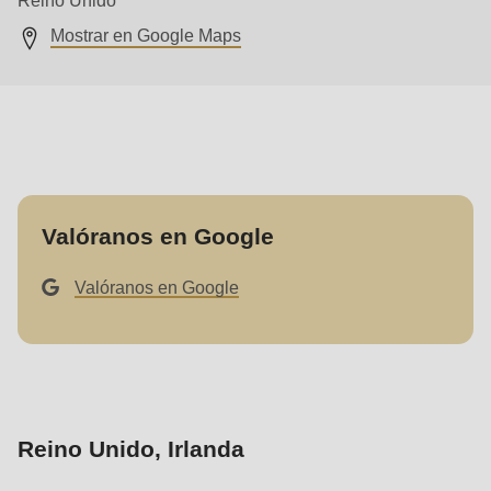
null
Mostrar en Google Maps
to
parameter
#1
($string)
of
type
string
Valóranos en Google
is
deprecated
Valóranos en Google
in
Drupal\rondo_contact\ContactService-
>Drupal\rondo_contact\
{closure}
()
Reino Unido, Irlanda
(line