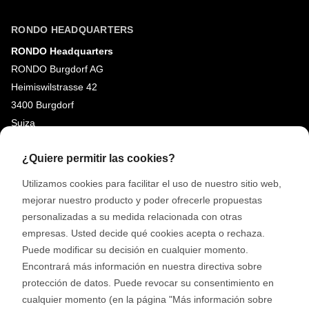
RONDO HEADQUARTERS
RONDO Headquarters
RONDO Burgdorf AG
Heimiswilstrasse 42
3400 Burgdorf
Suiza
¿Quiere permitir las cookies?
REDES SOCIALES
LinkedIn
Utilizamos cookies para facilitar el uso de nuestro sitio web,
mejorar nuestro producto y poder ofrecerle propuestas
Youtube
personalizadas a su medida relacionada con otras
Instagram
empresas. Usted decide qué cookies acepta o rechaza.
Puede modificar su decisión en cualquier momento.
Google Reviews
Encontrará más información en nuestra directiva sobre
protección de datos. Puede revocar su consentimiento en
© 2026 RONDO BURGDORF AG
cualquier momento (en la página "Más información sobre