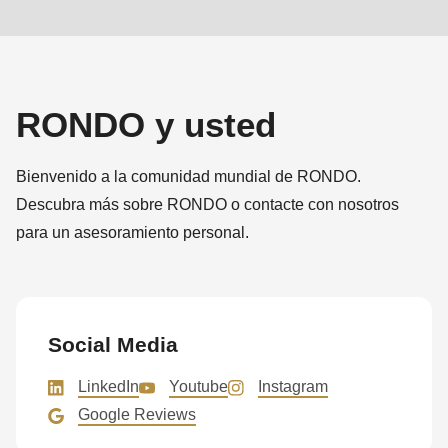
null
to
parameter
#1
RONDO y usted
($string)
of
type
Bienvenido a la comunidad mundial de RONDO.
string
Descubra más sobre RONDO o contacte con nosotros
is
para un asesoramiento personal.
deprecated
in
Drupal\rondo_contact\ContactService-
>Drupal\rondo_contact\
Social Media
{closure}
LinkedIn
Youtube
Instagram
()
Google Reviews
(line