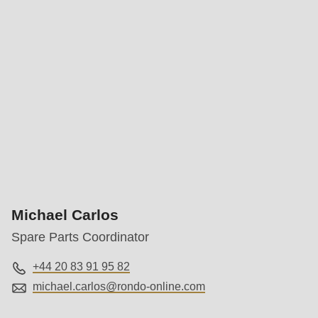
is
deprecated
in
Drupal\rondo_contact\ContactService-
>Drupal\rondo_contact\
{closure}
()
(line
597
of
modules/custom/rondo_contact/src/ContactService.php
).
Michael Carlos
Spare Parts Coordinator
Deprecated
function
:
+44 20 83 91 95 82
mb_substr():
michael.carlos@
rondo-online.com
Passing