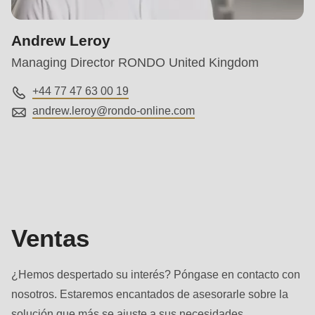
null
to
Andrew Leroy
parameter
Managing Director RONDO United Kingdom
#1
($string)
+44 77 47 63 00 19
of
andrew.leroy@
rondo-online.com
type
string
Ventas
is
deprecated
in
Drupal\rondo_contact\ContactService-
Ventas
>Drupal\rondo_contact\
{closure}
¿Hemos despertado su interés? Póngase en contacto con
()
nosotros. Estaremos encantados de asesorarle sobre la
(line
solución que más se ajuste a sus necesidades.