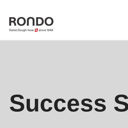
Skip
to
main
content
Error
Deprecated
message
function
:
mb_substr():
Passing
Success S
null
to
parameter
#1