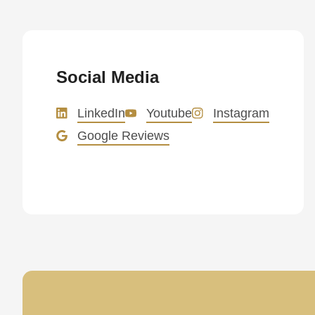
597
of
modules/custom/rondo_contact/src/ContactService
Social Media
Deprecated
LinkedIn
Youtube
Instagram
function
:
Google Reviews
mb_substr():
Passing
null
to
parameter
#1
($string)
of