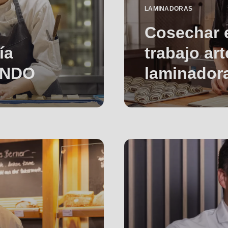
LAMINADORAS
Cosechar e
ía
trabajo ar
ONDO
laminado
.php
).