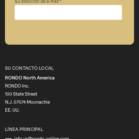
Su dirección de e-mail
Empresa
Nombre
SU CONTACTO LOCAL
RONDO North America
Apellido
RONDO Inc.
100 State Street
N.J. 07074 Moonachie
Boletín informativo
EE. UU.
LÍNEA PRINCIPAL
info.us@
rondo-online.com