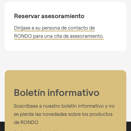
Reservar asesoramiento
Teléfono
Diríjase a su persona de contacto de
RONDO para una cita de asesoramiento.
Su mensaje
Boletín informativo
He tomado nota de la
política de privacidad
.
Suscríbase a nuestro boletín informativo y no
se pierda las novedades sobre los productos
de RONDO