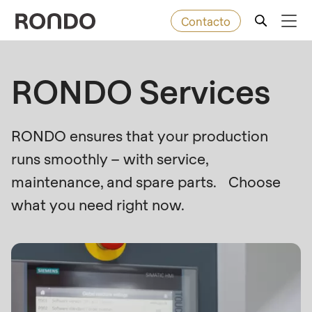
Contacto
Skip
to
Error
Productos de panadería
RONDO Services
Deprecated
main
message
function
:
content
Máquinas
mb_substr():
RONDO ensures that your production
Passing
runs smoothly – with service,
null
Soluciones
to
maintenance, and spare parts. Choose
parameter
Servicio posventa
what you need right now.
#1
($string)
Empresa
of
type
string