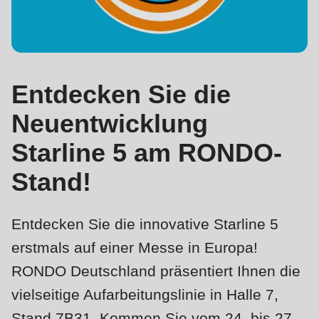
is
deprecated
Events
in
Newsletter
Drupal\rondo_contact\ContactService-
>Drupal\rondo_contact\
Entdecken Sie die
Vereinigte Staaten · DE
{closure}
Neuentwicklung
()
(line
Starline 5 am RONDO-
592
Stand!
of
modules/custom/rondo_contact/src/ContactService.php
).
Entdecken Sie die innovative Starline 5
Deprecated
erstmals auf einer Messe in Europa!
function
:
RONDO Deutschland präsentiert Ihnen die
mb_substr():
vielseitige Aufarbeitungslinie in Halle 7,
Passing
Stand 7B31. Kommen Sie vom 24. bis 27.