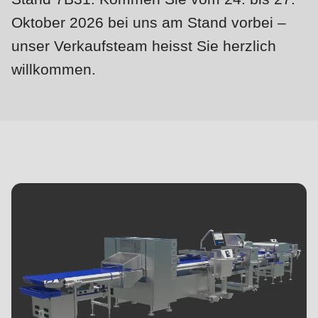
null
Oktober 2026 bei uns am Stand vorbei –
to
parameter
unser Verkaufsteam heisst Sie herzlich
#1
willkommen.
($string)
of
type
string
is
deprecated
in
Drupal\rondo_contact\ContactService-
>Drupal\rondo_contact\
{closure}
()
(line