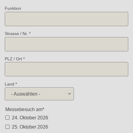
597
Funktion
of
modules/custom/rondo_contact/src/ContactService.php
).
Strasse / Nr.
PLZ / Ort
Land
Messebesuch am*
24. Oktober 2026
25. Oktober 2026