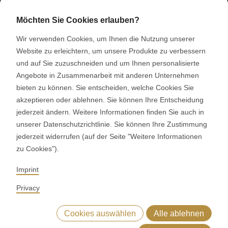
RONDO Burgdorf AG
Heimiswilstrasse 42
Möchten Sie Cookies erlauben?
3400 Burgdorf
Wir verwenden Cookies, um Ihnen die Nutzung unserer
Schweiz
Website zu erleichtern, um unsere Produkte zu verbessern
und auf Sie zuzuschneiden und um Ihnen personalisierte
SOCIAL MEDIA
Angebote in Zusammenarbeit mit anderen Unternehmen
bieten zu können. Sie entscheiden, welche Cookies Sie
LinkedIn
akzeptieren oder ablehnen. Sie können Ihre Entscheidung
Youtube
jederzeit ändern. Weitere Informationen finden Sie auch in
Google Reviews
unserer Datenschutzrichtlinie. Sie können Ihre Zustimmung
jederzeit widerrufen (auf der Seite "Weitere Informationen
zu Cookies").
© 2026 RONDO BURGDORF AG
Imprint
AGB LIEFERUNG MASCHINEN & ANLAGEN
AGB RONDOCONNECT
Privacy
AGB ERSATZTEILE
ALLGEMEINE EINKAUFSBEDINGUNGEN
CODE OF CONDUCT
SUPPLIER CODE OF CONDUCT
Cookies auswählen
Alle ablehnen
DATENSCHUTZERKLÄRUNG
IMPRESSUM
WHISTLEBLOWING (IT)