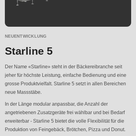
592
of
modules/custom/rondo_contact/src/ContactService.php
).
Deprecated
NEUENTWICKLUNG
function
:
Starline 5
mb_substr():
Passing
Der Name «Starline» steht in der Bäckereibranche seit
null
jeher für höchste Leistung, einfache Bedienung und eine
to
grosse Produktvielfalt. Starline 5 setzt in allen Bereichen
parameter
neue Massstäbe.
#1
($string)
In der Länge modular anpassbar, die Anzahl der
of
angetriebenen Zusatzgeräte frei wählbar und bei Bedarf
type
erweiterbar - Starline 5 bietet die volle Flexibilität für die
string
Produktion von Feingebäck, Brötchen, Pizza und Donut.