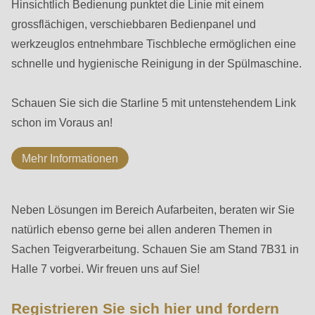
is
Hinsichtlich Bedienung punktet die Linie mit einem
deprecated
grossflächigen, verschiebbaren Bedienpanel und
in
werkzeuglos entnehmbare Tischbleche ermöglichen eine
Drupal\rondo_contact\ContactService-
schnelle und hygienische Reinigung in der Spülmaschine.
>Drupal\rondo_contact\
{closure}
Schauen Sie sich die Starline 5 mit untenstehendem Link
()
schon im Voraus an!
(line
Mehr Informationen
597
of
modules/custom/rondo_contact/src/ContactService.php
).
Formular
Neben Lösungen im Bereich Aufarbeiten, beraten wir Sie
natürlich ebenso gerne bei allen anderen Themen in
Deprecated
Sachen Teigverarbeitung. Schauen Sie am Stand 7B31 in
function
:
Halle 7 vorbei. Wir freuen uns auf Sie!
mb_substr():
Passing
Registrieren Sie sich hier und fordern