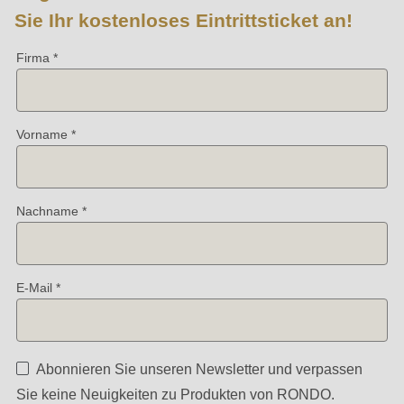
null
Sie Ihr kostenloses Eintrittsticket an!
to
parameter
Firma
Unternehmen
#1
-
($string)
Name
of
Vorname
-
type
Vorname
string
-
is
Nachname
E-
deprecated
Mail*
in
Drupal\rondo_contact\ContactService-
E-Mail
>Drupal\rondo_contact\
{closure}
()
Abonnieren Sie unseren Newsletter und verpassen
(line
Sie keine Neuigkeiten zu Produkten von RONDO.