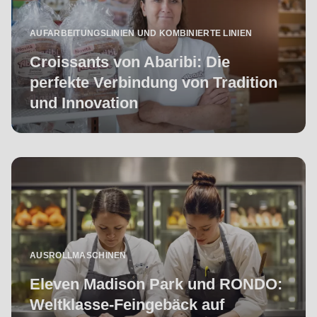
592
of
AUFARBEITUNGSLINIEN UND KOMBINIERTE LINIEN
modules/custom/rondo_contact/src/ContactService.php
).
Croissants von Abaribi: Die
perfekte Verbindung von Tradition
Deprecated
und Innovation
function
:
mb_substr():
Passing
null
to
parameter
#1
($string)
AUSROLLMASCHINEN
of
type
Eleven Madison Park und RONDO:
string
Weltklasse-Feingebäck auf