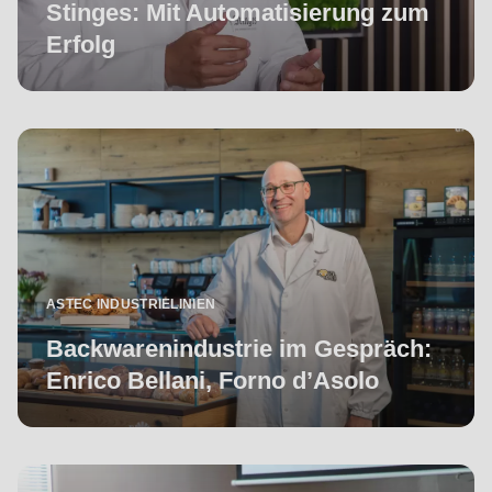
597
Stinges: Mit Automatisierung zum
of
Erfolg
modules/custom/rondo_contact/src/ContactService.php
).
Deprecated
function
:
mb_substr():
Passing
null
to
ASTEC INDUSTRIELINIEN
parameter
#1
Backwarenindustrie im Gespräch:
($string)
Enrico Bellani, Forno d’Asolo
of
type
string