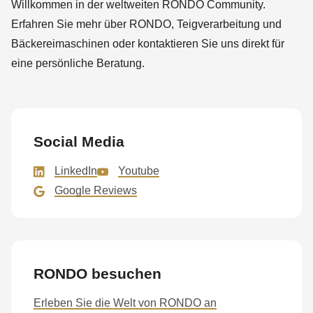
null
Willkommen in der weltweiten RONDO Community.
to
Erfahren Sie mehr über RONDO, Teigverarbeitung und
parameter
Bäckereimaschinen oder kontaktieren Sie uns direkt für
#1
eine persönliche Beratung.
($string)
of
type
Social Media
string
is
LinkedIn
Youtube
deprecated
Google Reviews
in
Drupal\rondo_contact\ContactService-
>Drupal\rondo_contact\
{closure}
RONDO besuchen
()
(line
Erleben Sie die Welt von RONDO an