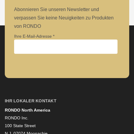
is
Abonnieren Sie unseren Newsletter und
deprecated
verpassen Sie keine Neuigkeiten zu Produkten
in
von RONDO
Drupal\rondo_contact\ContactService-
>Drupal\rondo_contact\
Ihre E-Mail-Adresse
{closure}
()
(line
Unternehmen
597
of
modules/custom/rondo_contact/src/ContactService.php
).
Vorname
IHR LOKALER KONTAKT
Deprecated
function
:
RONDO North America
Nachname
RONDO Inc.
mb_substr():
100 State Street
Passing
N.J. 07074 Moonachie