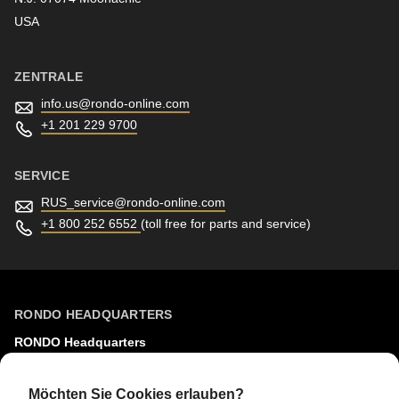
null
Newsletter
USA
to
parameter
ZENTRALE
#1
($string)
info.us@
rondo-online.com
+1 201 229 9700
of
type
SERVICE
string
is
RUS_service@
rondo-online.com
+1 800 252 6552
(toll free for parts and service)
deprecated
in
Drupal\rondo_contact\ContactService-
>Drupal\rondo_contact\
RONDO HEADQUARTERS
{closure}
RONDO Headquarters
()
RONDO Burgdorf AG
(line
Heimiswilstrasse 42
Möchten Sie Cookies erlauben?