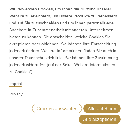
597
3400 Burgdorf
of
Wir verwenden Cookies, um Ihnen die Nutzung unserer
Schweiz
Website zu erleichtern, um unsere Produkte zu verbessern
modules/custom/rondo_contact/src/ContactService.php
).
und auf Sie zuzuschneiden und um Ihnen personalisierte
SOCIAL MEDIA
Angebote in Zusammenarbeit mit anderen Unternehmen
bieten zu können. Sie entscheiden, welche Cookies Sie
LinkedIn
akzeptieren oder ablehnen. Sie können Ihre Entscheidung
Youtube
jederzeit ändern. Weitere Informationen finden Sie auch in
Google Reviews
unserer Datenschutzrichtlinie. Sie können Ihre Zustimmung
jederzeit widerrufen (auf der Seite "Weitere Informationen
zu Cookies").
© 2026 RONDO BURGDORF AG
Imprint
AGB LIEFERUNG MASCHINEN & ANLAGEN
AGB RONDOCONNECT
Privacy
AGB ERSATZTEILE
ALLGEMEINE EINKAUFSBEDINGUNGEN
CODE OF CONDUCT
SUPPLIER CODE OF CONDUCT
Cookies auswählen
Alle ablehnen
DATENSCHUTZERKLÄRUNG
IMPRESSUM
WHISTLEBLOWING (IT)
Alle akzeptieren