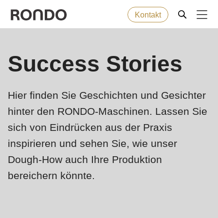
Kontakt
Direkt
zum
Fehlermeldung
Backwaren
Success Stories
Deprecated
Inhalt
function
:
Maschinen
mb_substr():
Hier finden Sie Geschichten und Gesichter
Passing
hinter den RONDO-Maschinen. Lassen Sie
null
Lösungen
to
sich von Eindrücken aus der Praxis
parameter
Service
inspirieren und sehen Sie, wie unser
#1
Dough-How auch Ihre Produktion
($string)
Unternehmen
bereichern könnte.
of
type
string