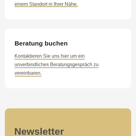
592
einem Standort in Ihrer Nähe.
of
modules/custom/rondo_contact/src/ContactService.php
).
Deprecated
Beratung buchen
function
:
mb_substr():
Kontaktieren Sie uns hier um ein
Passing
unverbindliches Beratungsgespräch zu
null
vereinbaren.
to
parameter
#1
($string)
of
type
Newsletter
string