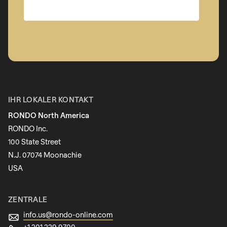
597
of
modules/custom/rondo_contact/src/ContactService
Unternehmen
Vorname
IHR LOKALER KONTAKT
RONDO North America
Nachname
RONDO Inc.
100 State Street
N.J. 07074 Moonachie
Newsletter
USA
ZENTRALE
info.us@
rondo-online.com
+1 201 229 9700