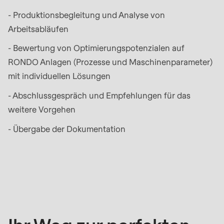
597
- Produktionsbegleitung und Analyse von
of
Arbeitsabläufen
modules/custom/rondo_contact/src/ContactService
- Bewertung von Optimierungspotenzialen auf
Deprecated
RONDO Anlagen (Prozesse und Maschinenparameter)
function
:
mit individuellen Lösungen
mb_substr():
- Abschlussgespräch und Empfehlungen für das
Passing
weitere Vorgehen
null
to
- Übergabe der Dokumentation
parameter
#1
Wie
($string)
es
of
funktioniert
type
string