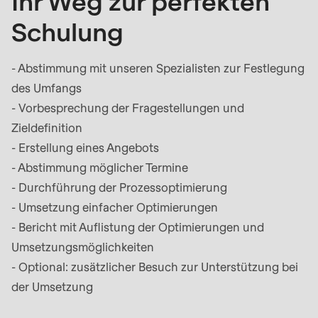
Ihr Weg zur perfekten
is
deprecated
Schulung
in
Drupal\rondo_contact\ContactService-
- Abstimmung mit unseren Spezialisten zur Festlegung
>Drupal\rondo_contact\
des Umfangs
{closure}
- Vorbesprechung der Fragestellungen und
()
Zieldefinition
(line
- Erstellung eines Angebots
592
- Abstimmung möglicher Termine
of
- Durchführung der Prozessoptimierung
modules/custom/rondo_contact/src/ContactService
- Umsetzung einfacher Optimierungen
- Bericht mit Auflistung der Optimierungen und
Deprecated
Umsetzungsmöglichkeiten
function
:
- Optional: zusätzlicher Besuch zur Unterstützung bei
mb_substr():
der Umsetzung
Passing