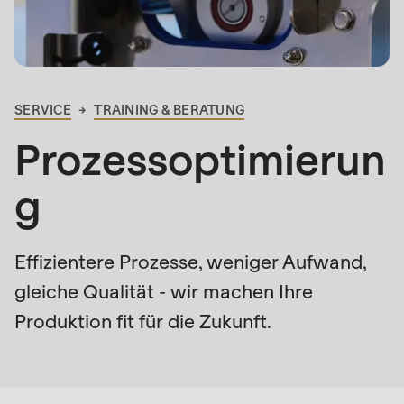
is
deprecated
Events
in
Newsletter
Drupal\rondo_contact\ContactService-
>Drupal\rondo_contact\
SERVICE
TRAINING & BERATUNG
Vereinigte Staaten · DE
PFADNAVIGATION
{closure}
Prozessoptimierun
()
(line
g
592
of
modules/custom/rondo_contact/src/ContactService
Effizientere Prozesse, weniger Aufwand,
gleiche Qualität - wir machen Ihre
Deprecated
Produktion fit für die Zukunft.
function
:
Wer
mb_substr():
kann
Passing