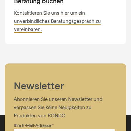
Beratung buchen
null
to
Kontaktieren Sie uns hier um ein
parameter
unverbindliches Beratungsgespräch zu
Ihre Nachricht
#1
vereinbaren.
($string)
of
type
string
is
Ich habe die
Datenschutzerklärung
zur Kenntnis
deprecated
genommen.
Newsletter
in
Drupal\rondo_contact\ContactService-
Abonnieren Sie unseren Newsletter und
>Drupal\rondo_contact\
verpassen Sie keine Neuigkeiten zu
{closure}
Produkten von RONDO
()
(line
Ihre E-Mail-Adresse