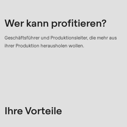
profitieren?
null
to
parameter
Wer kann profitieren?
#1
($string)
Geschäftsführer und Produktionsleiter, die mehr aus
of
ihrer Produktion herausholen wollen.
type
string
is
Ihre
deprecated
Vorteile
in
Drupal\rondo_contact\ContactService-
>Drupal\rondo_contact\
{closure}
Ihre Vorteile
()
(line