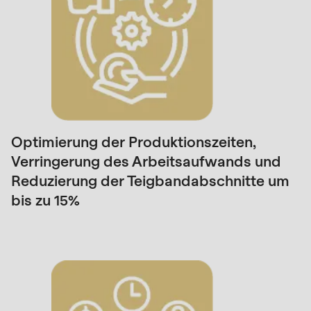
is
deprecated
in
Drupal\rondo_contact\ContactService-
>Drupal\rondo_contact\
{closure}
()
(line
Optimierung der Produktionszeiten,
597
Verringerung des Arbeitsaufwands und
of
Reduzierung der Teigbandabschnitte um
modules/custom/rondo_contact/src/ContactService
bis zu 15%
Deprecated
function
:
mb_substr():
Passing