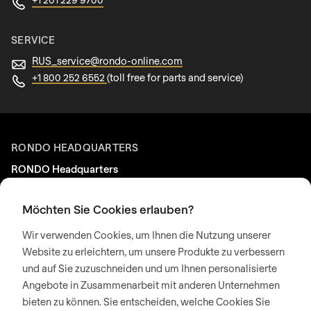
SERVICE
RUS_service@
rondo-online.com
+1 800 252 6552
(toll free for parts and service)
RONDO HEADQUARTERS
RONDO Headquarters
RONDO Burgdorf AG
Heimiswilstrasse 42
Möchten Sie Cookies erlauben?
3400 Burgdorf
Wir verwenden Cookies, um Ihnen die Nutzung unserer
Schweiz
Website zu erleichtern, um unsere Produkte zu verbessern
und auf Sie zuzuschneiden und um Ihnen personalisierte
SOCIAL MEDIA
Angebote in Zusammenarbeit mit anderen Unternehmen
bieten zu können. Sie entscheiden, welche Cookies Sie
LinkedIn