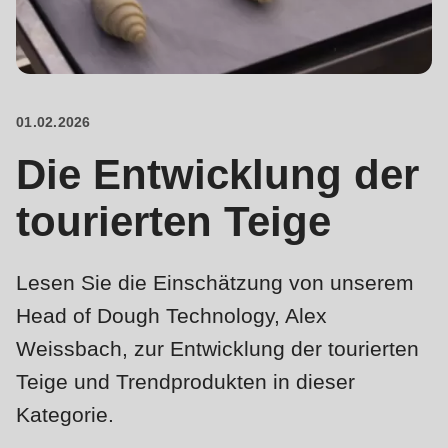
is
deprecated
Events
in
Newsletter
Drupal\rondo_contact\ContactService-
>Drupal\rondo_contact\
01.02.2026
Vereinigte Staaten · DE
{closure}
Die Entwicklung der
()
(line
tourierten Teige
592
of
Lesen Sie die Einschätzung von unserem
modules/custom/rondo_contact/src/ContactService.php
).
Head of Dough Technology, Alex
Deprecated
Weissbach, zur Entwicklung der tourierten
function
:
Teige und Trendprodukten in dieser
mb_substr():
Kategorie.
Passing