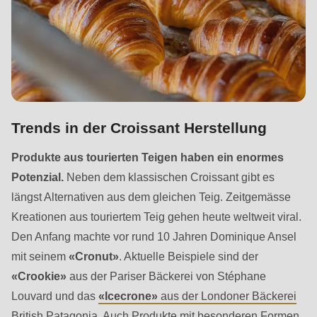
597
of
modules/custom/rondo_contact/src/ContactService.php
).
Deprecated
function
:
mb_substr():
Trends in der Croissant Herstellung
Passing
Produkte aus tourierten Teigen haben ein enormes
null
Potenzial.
Neben dem klassischen Croissant gibt es
to
längst Alternativen aus dem gleichen Teig. Zeitgemässe
parameter
Kreationen aus touriertem Teig gehen heute weltweit viral.
#1
Den Anfang machte vor rund 10 Jahren Dominique Ansel
($string)
mit seinem
«Cronut»
. Aktuelle Beispiele sind der
of
«Crookie»
aus der Pariser Bäckerei von Stéphane
type
Louvard und das
«Icecrone»
aus der Londoner Bäckerei
string
British Patagonia
. Auch Produkte mit besonderen Formen