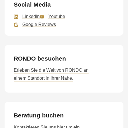
592
Social Media
of
LinkedIn
Youtube
modules/custom/rondo_contact/src/ContactService.php
).
Google Reviews
Deprecated
function
:
mb_substr():
Passing
RONDO besuchen
null
Erleben Sie die Welt von RONDO an
to
einem Standort in Ihrer Nähe.
parameter
#1
($string)
of
type
Beratung buchen
string
Kontaktieren Sie uns hier um ein