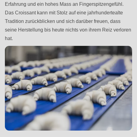
592
Erfahrung und ein hohes Mass an Fingerspitzengefühl.
of
Das Croissant kann mit Stolz auf eine jahrhundertealte
modules/custom/rondo_contact/src/ContactService.php
).
Tradition zurückblicken und sich darüber freuen, dass
seine Herstellung bis heute nichts von ihrem Reiz verloren
Deprecated
hat.
function
:
mb_substr():
Passing
null
to
parameter
#1
($string)
of
type
string