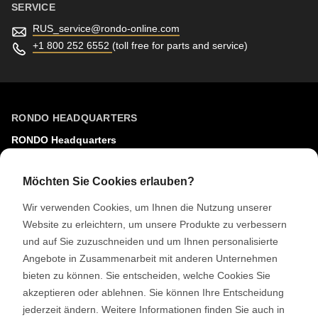
597
SERVICE
of
RUS_service@
rondo-online.com
modules/custom/rondo_contact/src/ContactService.php
).
+1 800 252 6552
(toll free for parts and service)
RONDO HEADQUARTERS
RONDO Headquarters
RONDO Burgdorf AG
Heimiswilstrasse 42
Möchten Sie Cookies erlauben?
3400 Burgdorf
Wir verwenden Cookies, um Ihnen die Nutzung unserer
Schweiz
Website zu erleichtern, um unsere Produkte zu verbessern
und auf Sie zuzuschneiden und um Ihnen personalisierte
SOCIAL MEDIA
Angebote in Zusammenarbeit mit anderen Unternehmen
bieten zu können. Sie entscheiden, welche Cookies Sie
LinkedIn
akzeptieren oder ablehnen. Sie können Ihre Entscheidung
Youtube
jederzeit ändern. Weitere Informationen finden Sie auch in