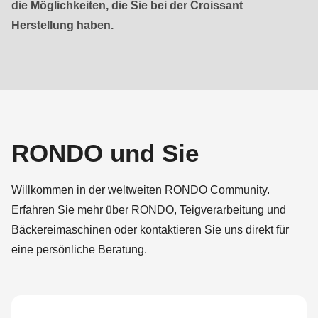
null
die Möglichkeiten, die Sie bei der Croissant
to
Herstellung haben.
parameter
#1
($string)
of
type
string
RONDO und Sie
is
deprecated
Willkommen in der weltweiten RONDO Community.
in
Erfahren Sie mehr über RONDO, Teigverarbeitung und
Drupal\rondo_contact\ContactService-
Bäckereimaschinen oder kontaktieren Sie uns direkt für
>Drupal\rondo_contact\
eine persönliche Beratung.
{closure}
()
(line