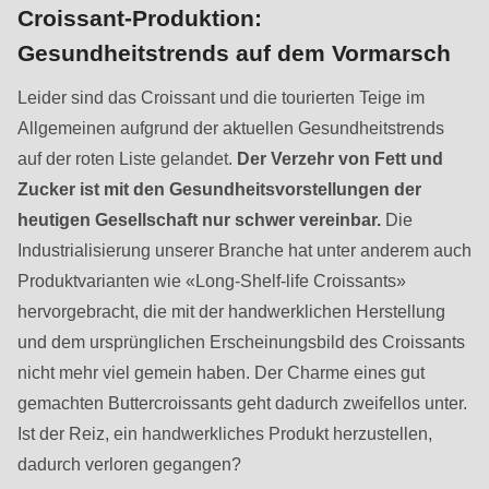
is
Croissant-Produktion:
deprecated
Gesundheitstrends auf dem Vormarsch
in
Drupal\rondo_contact\ContactService-
Leider sind das Croissant und die tourierten Teige im
>Drupal\rondo_contact\
Allgemeinen aufgrund der aktuellen Gesundheitstrends
{closure}
auf der roten Liste gelandet.
Der Verzehr von Fett und
()
Zucker ist mit den Gesundheitsvorstellungen der
(line
heutigen Gesellschaft nur schwer vereinbar.
Die
597
Industrialisierung unserer Branche hat unter anderem auch
of
Produktvarianten wie «Long-Shelf-life Croissants»
modules/custom/rondo_contact/src/ContactService.php
).
hervorgebracht, die mit der handwerklichen Herstellung
und dem ursprünglichen Erscheinungsbild des Croissants
Deprecated
nicht mehr viel gemein haben. Der Charme eines gut
function
:
gemachten Buttercroissants geht dadurch zweifellos unter.
mb_substr():
Ist der Reiz, ein handwerkliches Produkt herzustellen,
Passing
dadurch verloren gegangen?