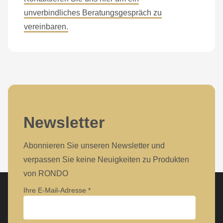
is
unverbindliches Beratungsgespräch zu
deprecated
vereinbaren.
in
Drupal\rondo_contact\ContactService-
>Drupal\rondo_contact\
{closure}
()
(line
597
Newsletter
of
modules/custom/rondo_contact/src/ContactService.php
).
Abonnieren Sie unseren Newsletter und
verpassen Sie keine Neuigkeiten zu Produkten
Deprecated
von RONDO
function
:
Ihre E-Mail-Adresse
mb_substr():
Passing