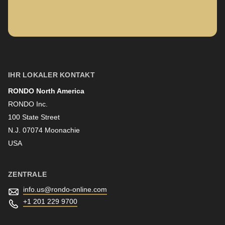
null
Unternehmen
to
parameter
#1
Vorname
($string)
of
IHR LOKALER KONTAKT
type
RONDO North America
Nachname
string
RONDO Inc.
is
100 State Street
deprecated
N.J. 07074 Moonachie
Newsletter
in
USA
Drupal\rondo_contact\ContactService-
>Drupal\rondo_contact\
ZENTRALE
{closure}
info.us@
rondo-online.com
()
+1 201 229 9700
(line