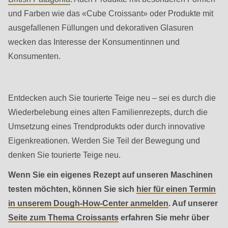
is
und Farben wie das «Cube Croissant» oder Produkte mit
deprecated
ausgefallenen Füllungen und dekorativen Glasuren
in
wecken das Interesse der Konsumentinnen und
Drupal\rondo_contact\ContactService-
Konsumenten.
>Drupal\rondo_contact\
{closure}
()
Entdecken auch Sie tourierte Teige neu – sei es durch die
(line
Wiederbelebung eines alten Familienrezepts, durch die
592
Umsetzung eines Trendprodukts oder durch innovative
of
Eigenkreationen. Werden Sie Teil der Bewegung und
modules/custom/rondo_contact/src/ContactService.php
).
denken Sie tourierte Teige neu.
Deprecated
Wenn Sie ein eigenes Rezept auf unseren Maschinen
function
:
testen möchten, können Sie sich
hier für einen Termin
mb_substr():
in unserem Dough-How-Center anmelden
. Auf unserer
Passing
Seite zum Thema Croissants
erfahren Sie mehr über