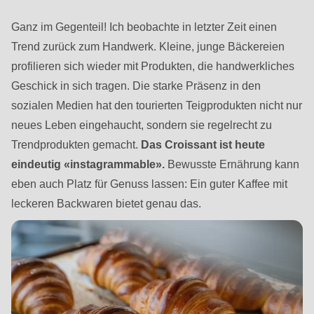
null
to
Ganz im Gegenteil! Ich beobachte in letzter Zeit einen
parameter
Trend zurück zum Handwerk. Kleine, junge Bäckereien
#1
profilieren sich wieder mit Produkten, die handwerkliches
($string)
Geschick in sich tragen. Die starke Präsenz in den
of
sozialen Medien hat den tourierten Teigprodukten nicht nur
type
neues Leben eingehaucht, sondern sie regelrecht zu
string
Trendprodukten gemacht.
Das Croissant ist heute
is
eindeutig «instagrammable».
Bewusste Ernährung kann
deprecated
eben auch Platz für Genuss lassen: Ein guter Kaffee mit
in
leckeren Backwaren bietet genau das.
Drupal\rondo_contact\ContactService-
>Drupal\rondo_contact\
{closure}
()
(line