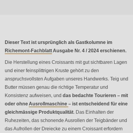
null
to
parameter
#1
($string)
Dieser Text ist ursprünglich als Gastkolumne im
of
Richemont-Fachblatt
Ausgabe Nr. 4 / 2024 erschienen.
type
string
Die Herstellung eines Croissants mit gut sichtbaren Lagen
is
und einer feinsplittrigen Kruste gehört zu den
deprecated
anspruchsvollsten Aufgaben unseres Handwerks. Teig und
in
Butter müssen genau die richtige Temperatur und
Drupal\rondo_contact\ContactService-
Konsistenz aufweisen, und
das bedachte Tourieren – mit
>Drupal\rondo_contact\
oder ohne
Ausrollmaschine
– ist entscheidend für eine
{closure}
gleichmässige Produktqualität
. Das Einhalten der
()
Ruhezeiten, das schonende Ausrollen der Teigbänder und
(line
das Aufrollen der Dreiecke zu einem Croissant erfordern