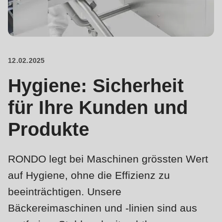
is
deprecated
Events
in
Newsletter
Drupal\rondo_contact\ContactService-
>Drupal\rondo_contact\
12.02.2025
Vereinigte Staaten · DE
{closure}
Hygiene: Sicherheit
()
(line
für Ihre Kunden und
592
Produkte
of
modules/custom/rondo_contact/src/ContactService.php
).
RONDO legt bei Maschinen grössten Wert
Deprecated
auf Hygiene, ohne die Effizienz zu
function
:
beeinträchtigen. Unsere
mb_substr():
Bäckereimaschinen und -linien sind aus
Passing