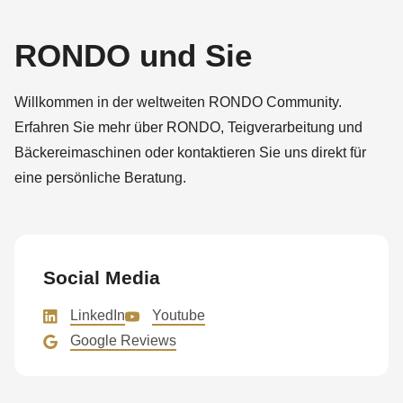
null
to
RONDO und Sie
parameter
#1
Willkommen in der weltweiten RONDO Community.
($string)
Erfahren Sie mehr über RONDO, Teigverarbeitung und
of
Bäckereimaschinen oder kontaktieren Sie uns direkt für
type
eine persönliche Beratung.
string
is
deprecated
in
Social Media
Drupal\rondo_contact\ContactService-
>Drupal\rondo_contact\
LinkedIn
Youtube
{closure}
Google Reviews
()
(line