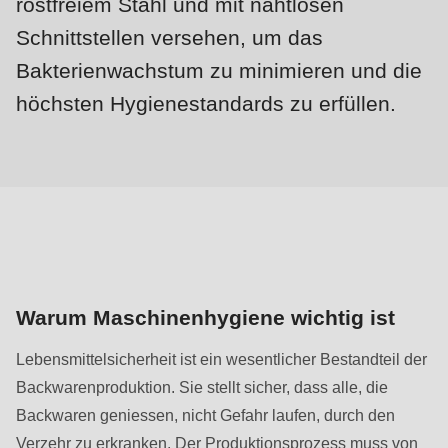
rostfreiem Stahl und mit nahtlosen
null
to
Schnittstellen versehen, um das
parameter
Bakterienwachstum zu minimieren und die
#1
höchsten Hygienestandards zu erfüllen.
($string)
of
type
string
is
deprecated
in
Drupal\rondo_contact\ContactService-
Warum Maschinenhygiene wichtig ist
>Drupal\rondo_contact\
Lebensmittelsicherheit ist ein wesentlicher Bestandteil der
{closure}
Backwarenproduktion. Sie stellt sicher, dass alle, die
()
Backwaren geniessen, nicht Gefahr laufen, durch den
(line
Verzehr zu erkranken. Der Produktionsprozess muss von