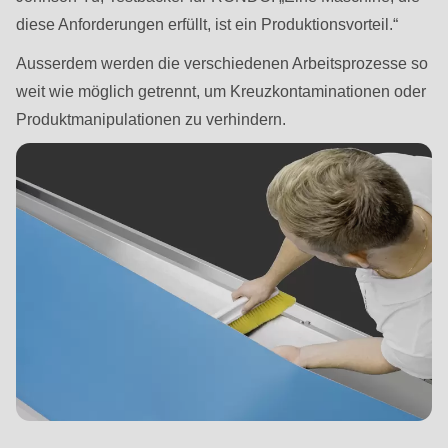
597
diese Anforderungen erfüllt, ist ein Produktionsvorteil.“
of
modules/custom/rondo_contact/src/ContactService.php
).
Ausserdem werden die verschiedenen Arbeitsprozesse so
weit wie möglich getrennt, um Kreuzkontaminationen oder
Deprecated
Produktmanipulationen zu verhindern.
function
:
mb_substr():
Passing
null
to
parameter
#1
($string)
of
type
string