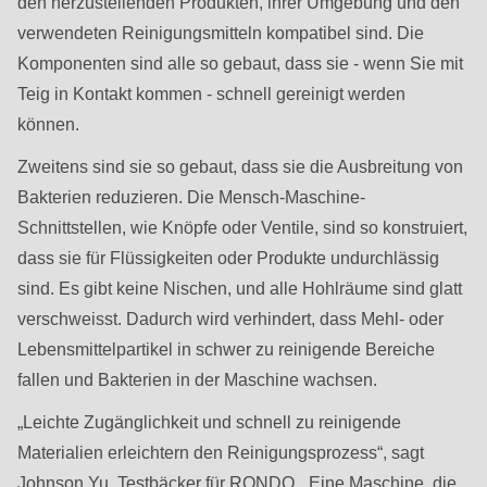
den herzustellenden Produkten, ihrer Umgebung und den
null
verwendeten Reinigungsmitteln kompatibel sind. Die
to
Komponenten sind alle so gebaut, dass sie - wenn Sie mit
parameter
Teig in Kontakt kommen - schnell gereinigt werden
#1
können.
($string)
of
Zweitens sind sie so gebaut, dass sie die Ausbreitung von
type
Bakterien reduzieren. Die Mensch-Maschine-
string
Schnittstellen, wie Knöpfe oder Ventile, sind so konstruiert,
is
dass sie für Flüssigkeiten oder Produkte undurchlässig
deprecated
sind. Es gibt keine Nischen, und alle Hohlräume sind glatt
in
verschweisst. Dadurch wird verhindert, dass Mehl- oder
Drupal\rondo_contact\ContactService-
Lebensmittelpartikel in schwer zu reinigende Bereiche
>Drupal\rondo_contact\
fallen und Bakterien in der Maschine wachsen.
{closure}
„Leichte Zugänglichkeit und schnell zu reinigende
()
Materialien erleichtern den Reinigungsprozess“, sagt
(line
Johnson Yu, Testbäcker für RONDO. „Eine Maschine, die