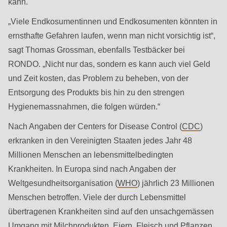
kann.
null
to
„Viele Endkosumentinnen und Endkosumenten könnten in
parameter
ernsthafte Gefahren laufen, wenn man nicht vorsichtig ist“,
#1
sagt Thomas Grossman, ebenfalls Testbäcker bei
($string)
RONDO. „Nicht nur das, sondern es kann auch viel Geld
of
und Zeit kosten, das Problem zu beheben, von der
type
Entsorgung des Produkts bis hin zu den strengen
string
Hygienemassnahmen, die folgen würden.“
is
Nach Angaben der Centers for Disease Control (
CDC
)
deprecated
erkranken in den Vereinigten Staaten jedes Jahr 48
in
Millionen Menschen an lebensmittelbedingten
Drupal\rondo_contact\ContactService-
Krankheiten. In Europa sind nach Angaben der
>Drupal\rondo_contact\
Weltgesundheitsorganisation (
WHO
) jährlich 23 Millionen
{closure}
Menschen betroffen. Viele der durch Lebensmittel
()
übertragenen Krankheiten sind auf den unsachgemässen
(line
Umgang mit Milchprodukten, Eiern, Fleisch und Pflanzen