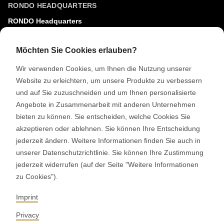
RONDO HEADQUARTERS
RONDO Headquarters
RONDO Burgdorf AG
Heimiswilstrasse 42
Möchten Sie Cookies erlauben?
3400 Burgdorf
Wir verwenden Cookies, um Ihnen die Nutzung unserer
Schweiz
Website zu erleichtern, um unsere Produkte zu verbessern
und auf Sie zuzuschneiden und um Ihnen personalisierte
SOCIAL MEDIA
Angebote in Zusammenarbeit mit anderen Unternehmen
bieten zu können. Sie entscheiden, welche Cookies Sie
LinkedIn
akzeptieren oder ablehnen. Sie können Ihre Entscheidung
Youtube
jederzeit ändern. Weitere Informationen finden Sie auch in
Google Reviews
unserer Datenschutzrichtlinie. Sie können Ihre Zustimmung
jederzeit widerrufen (auf der Seite "Weitere Informationen
zu Cookies").
© 2026 RONDO BURGDORF AG
Imprint
AGB LIEFERUNG MASCHINEN & ANLAGEN
AGB RONDOCONNECT
Privacy
AGB ERSATZTEILE
ALLGEMEINE EINKAUFSBEDINGUNGEN