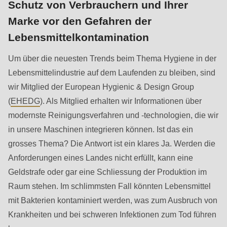
is
Schutz von Verbrauchern und Ihrer
deprecated
Marke vor den Gefahren der
in
Lebensmittelkontamination
Drupal\rondo_contact\ContactService-
Um über die neuesten Trends beim Thema Hygiene in der
>Drupal\rondo_contact\
Lebensmittelindustrie auf dem Laufenden zu bleiben, sind
{closure}
wir Mitglied der European Hygienic & Design Group
()
(
EHEDG
). Als Mitglied erhalten wir Informationen über
(line
modernste Reinigungsverfahren und -technologien, die wir
592
in unsere Maschinen integrieren können. Ist das ein
of
grosses Thema? Die Antwort ist ein klares Ja. Werden die
modules/custom/rondo_contact/src/ContactService.php
).
Anforderungen eines Landes nicht erfüllt, kann eine
Geldstrafe oder gar eine Schliessung der Produktion im
Deprecated
Raum stehen. Im schlimmsten Fall könnten Lebensmittel
function
:
mit Bakterien kontaminiert werden, was zum Ausbruch von
mb_substr():
Krankheiten und bei schweren Infektionen zum Tod führen
Passing