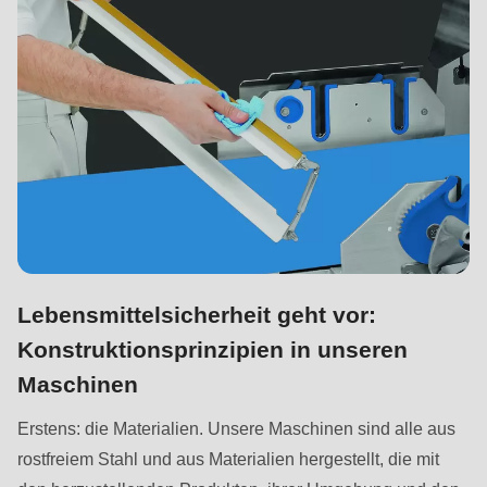
is
deprecated
in
Drupal\rondo_contact\ContactService-
>Drupal\rondo_contact\
{closure}
()
(line
597
of
modules/custom/rondo_contact/src/ContactService.php
).
Lebensmittelsicherheit geht vor:
Konstruktionsprinzipien in unseren
Deprecated
Maschinen
function
:
Erstens: die Materialien. Unsere Maschinen sind alle aus
mb_substr():
rostfreiem Stahl und aus Materialien hergestellt, die mit
Passing