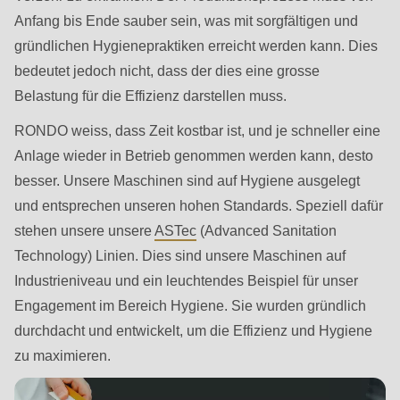
592
Anfang bis Ende sauber sein, was mit sorgfältigen und
of
gründlichen Hygienepraktiken erreicht werden kann. Dies
modules/custom/rondo_contact/src/ContactService.php
).
bedeutet jedoch nicht, dass der dies eine grosse
Belastung für die Effizienz darstellen muss.
Deprecated
function
:
RONDO weiss, dass Zeit kostbar ist, und je schneller eine
mb_substr():
Anlage wieder in Betrieb genommen werden kann, desto
Passing
besser. Unsere Maschinen sind auf Hygiene ausgelegt
null
und entsprechen unseren hohen Standards. Speziell dafür
to
stehen unsere unsere
ASTec
(Advanced Sanitation
parameter
Technology) Linien. Dies sind unsere Maschinen auf
#1
Industrieniveau und ein leuchtendes Beispiel für unser
($string)
Engagement im Bereich Hygiene. Sie wurden gründlich
of
durchdacht und entwickelt, um die Effizienz und Hygiene
type
zu maximieren.
string