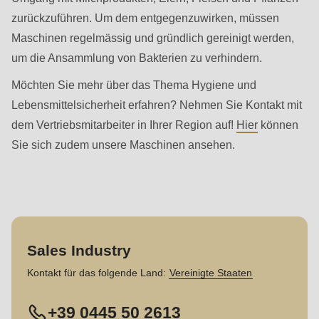
592
zurückzuführen. Um dem entgegenzuwirken, müssen
of
Maschinen regelmässig und gründlich gereinigt werden,
modules/custom/rondo_contact/src/ContactService.php
).
um die Ansammlung von Bakterien zu verhindern.
Deprecated
Möchten Sie mehr über das Thema Hygiene und
function
:
Lebensmittelsicherheit erfahren? Nehmen Sie Kontakt mit
mb_substr():
dem Vertriebsmitarbeiter in Ihrer Region auf!
Hier
können
Passing
Sie sich zudem unsere Maschinen ansehen.
null
to
parameter
#1
($string)
Sales Industry
of
Kontakt für das folgende Land:
Vereinigte Staaten
type
string
+39 0445 50 2613